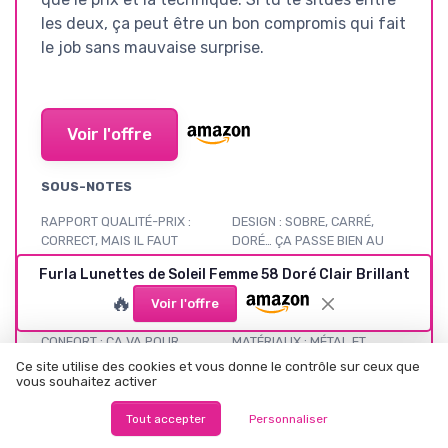
les deux, ça peut être un bon compromis qui fait
le job sans mauvaise surprise.
Voir l'offre
SOUS-NOTES
RAPPORT QUALITÉ-PRIX :
DESIGN : SOBRE, CARRÉ,
CORRECT, MAIS IL FAUT
DORÉ… ÇA PASSE BIEN AU
ACCEPTER DE PAYER UN PEU
QUOTIDIEN
Furla Lunettes de Soleil Femme 58 Doré Clair Brillant
LA MARQUE
★★★★★
★★★★★
🔥
★★★★★
★★★★★
Voir l'offre
CONFORT : ÇA VA POUR
MATÉRIAUX : MÉTAL ET
QUELQUES HEURES, MOINS
VERRES EN VERRE, ÇA
Ce site utilise des cookies et vous donne le contrôle sur ceux que
POUR UNE JOURNÉE
RASSURE (MAIS CE N’EST PAS
vous souhaitez activer
COMPLÈTE
PARFAIT)
Tout accepter
Personnaliser
★★★★★
★★★★★
★★★★★
★★★★★