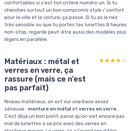
confortables si c’est ton critère numéro un. Si tu
cherches surtout un bon compromis style / confort
pour la ville et la voiture, ça passe. Si tu as le nez
très sensible ou que tu portes tes lunettes 8 heures
non-stop, regarde peut-être aussi des modèles plus
légers en parallèle.
Matériaux : métal et
★★★★★
★★★★★
verres en verre, ça
rassure (mais ce n’est
pas parfait)
Niveau matériaux, on est sur une base assez
sérieuse :
monture en métal
et
verres en verre
.
C’est déjà un bon point, parce qu’on voit encore pas
mal de lunettes à ce prix avec des verres en
plastique moyen. Le verre, ça a l’avantage d’être