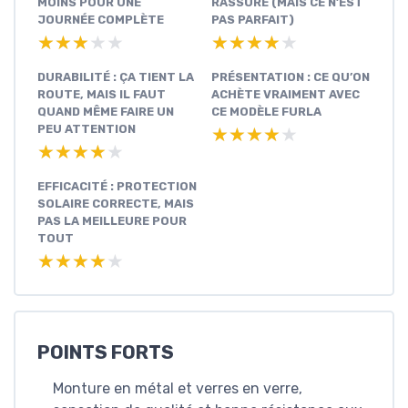
MOINS POUR UNE
RASSURE (MAIS CE N’EST
JOURNÉE COMPLÈTE
PAS PARFAIT)
★★★★★
★★★★★
★★★★★
★★★★★
DURABILITÉ : ÇA TIENT LA
PRÉSENTATION : CE QU’ON
ROUTE, MAIS IL FAUT
ACHÈTE VRAIMENT AVEC
QUAND MÊME FAIRE UN
CE MODÈLE FURLA
PEU ATTENTION
★★★★★
★★★★★
★★★★★
★★★★★
EFFICACITÉ : PROTECTION
SOLAIRE CORRECTE, MAIS
PAS LA MEILLEURE POUR
TOUT
★★★★★
★★★★★
POINTS FORTS
Monture en métal et verres en verre,