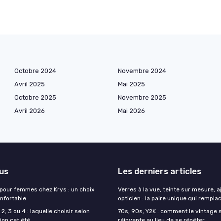
Octobre 2024
Novembre 2024
Avril 2025
Mai 2025
Octobre 2025
Novembre 2025
Avril 2026
Mai 2026
lus
Les derniers articles
 pour femmes chez Krys : un choix
Verres à la vue, teinte sur mesure, 
onfortable
opticien : la paire unique qui remplac
2, 3 ou 4 : laquelle choisir selon
70s, 90s, Y2K : comment le vintage s
ion cet été
réinvente au lieu de se répéter