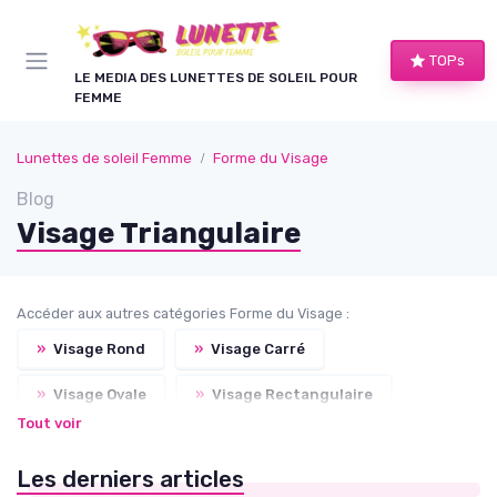
Panneau de gestion des cookies
TOPs
LE MEDIA DES LUNETTES DE SOLEIL POUR
FEMME
Lunettes de soleil Femme
Forme du Visage
Blog
Visage Triangulaire
Accéder aux autres catégories Forme du Visage :
»
Visage Rond
»
Visage Carré
»
Visage Ovale
»
Visage Rectangulaire
Tout voir
»
Visage Allongé
Les derniers articles