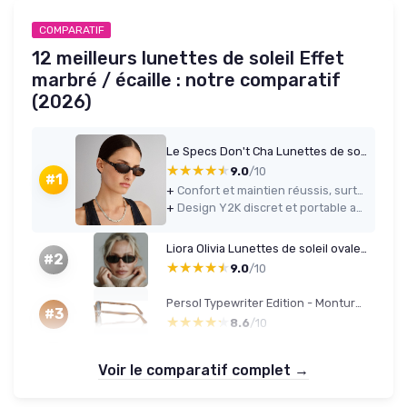
COMPARATIF
12 meilleurs lunettes de soleil Effet
marbré / écaille : notre comparatif
(2026)
Le Specs Don't Cha Lunettes de soleil – Tort, ovale, unisexe, style minimaliste Y2K
★★★★★
★★★★★
9.0
/10
#1
+
Confort et maintien réussis, surtout pour visages un peu larges et nez peu marqué
+
Design Y2K discret et portable au quotidien, avec monture tort foncé et verres marron
Liora Olivia Lunettes de soleil ovales avec monture fine en acétate des années 90, couleurs rétro minimalistes pour femme, protection UV400 et étui de qualité supérieure Tortue Marron
#2
★★★★★
★★★★★
9.0
/10
Persol Typewriter Edition - Monture homme 49 Marron
#3
★★★★★
★★★★★
8.6
/10
Voir le comparatif complet →