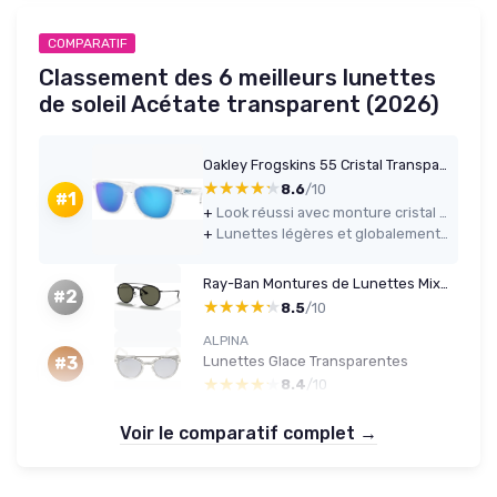
COMPARATIF
Classement des 6 meilleurs lunettes
de soleil Acétate transparent (2026)
Oakley Frogskins 55 Cristal Transparent/Prizmsapphire
★★★★★
★★★★★
8.6
/10
#1
+
Look réussi avec monture cristal transparent et verres Prizm Sapphire bien visibles
+
Lunettes légères et globalement confortables pour un usage quotidien
Ray-Ban Montures de Lunettes Mixte 51 Noir/Transparent
#2
★★★★★
★★★★★
8.5
/10
ALPINA
Lunettes Glace Transparentes
#3
★★★★★
★★★★★
8.4
/10
Voir le comparatif complet →