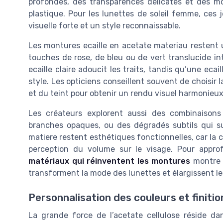
profondes, des transparences délicates et des mo
plastique. Pour les lunettes de soleil femme, ce
visuelle forte et un style reconnaissable.
Les montures ecaille en acetate materiau restent 
touches de rose, de bleu ou de vert translucide in
ecaille claire adoucit les traits, tandis qu’une eca
style. Les opticiens conseillent souvent de choisir 
et du teint pour obtenir un rendu visuel harmonieux
Les créateurs explorent aussi des combinaisons
branches opaques, ou des dégradés subtils qui su
matiere restent esthétiques fonctionnelles, car la c
perception du volume sur le visage. Pour approf
matériaux qui réinventent les montures
montre c
transforment la mode des lunettes et élargissent les
Personnalisation des couleurs et finitio
La grande force de l’acetate cellulose réside dans