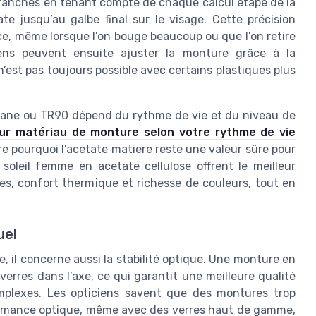
 branches en tenant compte de chaque calcul etape de la
te jusqu’au galbe final sur le visage. Cette précision
ce, même lorsque l’on bouge beaucoup ou que l’on retire
iens peuvent ensuite ajuster la monture grâce à la
n’est pas toujours possible avec certains plastiques plus
titane ou TR90 dépend du rythme de vie et du niveau de
eur matériau de monture selon votre rythme de vie
 pourquoi l’acetate matiere reste une valeur sûre pour
 soleil femme en acetate cellulose offrent le meilleur
es, confort thermique et richesse de couleurs, tout en
uel
, il concerne aussi la stabilité optique. Une monture en
erres dans l’axe, ce qui garantit une meilleure qualité
mplexes. Les opticiens savent que des montures trop
ormance optique, même avec des verres haut de gamme,