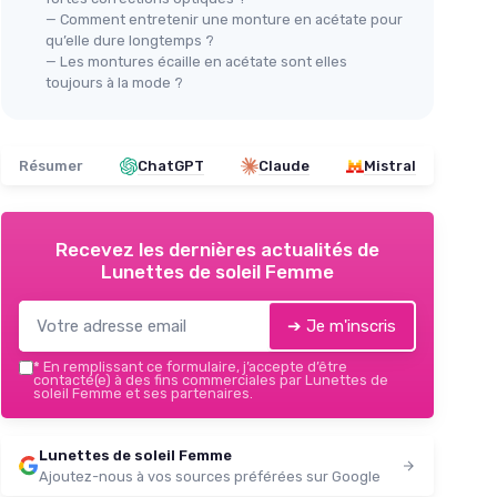
— Comment entretenir une monture en acétate pour
qu’elle dure longtemps ?
— Les montures écaille en acétate sont elles
toujours à la mode ?
Résumer
ChatGPT
Claude
Mistral
Recevez les dernières actualités de
Lunettes de soleil Femme
➔ Je m'inscris
*
En remplissant ce formulaire, j’accepte d’être
contacté(e) à des fins commerciales par Lunettes de
soleil Femme et ses partenaires.
Lunettes de soleil Femme
Ajoutez-nous à vos sources préférées sur Google