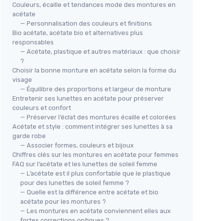
Couleurs, écaille et tendances mode des montures en
acétate
— Personnalisation des couleurs et finitions
Bio acétate, acétate bio et alternatives plus
responsables
— Acétate, plastique et autres matériaux : que choisir
?
Choisir la bonne monture en acétate selon la forme du
visage
— Équilibre des proportions et largeur de monture
Entretenir ses lunettes en acétate pour préserver
couleurs et confort
— Préserver l’éclat des montures écaille et colorées
Acétate et style : comment intégrer ses lunettes à sa
garde robe
— Associer formes, couleurs et bijoux
Chiffres clés sur les montures en acétate pour femmes
FAQ sur l’acétate et les lunettes de soleil femme
— L’acétate est il plus confortable que le plastique
pour des lunettes de soleil femme ?
— Quelle est la différence entre acétate et bio
acétate pour les montures ?
— Les montures en acétate conviennent elles aux
fortes corrections optiques ?