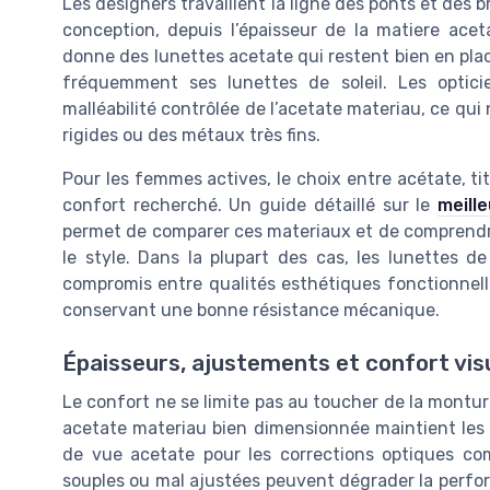
Les designers travaillent la ligne des ponts et des
conception, depuis l’épaisseur de la matiere aceta
donne des lunettes acetate qui restent bien en pla
fréquemment ses lunettes de soleil. Les optic
malléabilité contrôlée de l’acetate materiau, ce qui 
rigides ou des métaux très fins.
Pour les femmes actives, le choix entre acétate, 
confort recherché. Un guide détaillé sur le
meill
permet de comparer ces materiaux et de comprendre
le style. Dans la plupart des cas, les lunettes de
compromis entre qualités esthétiques fonctionnell
conservant une bonne résistance mécanique.
Épaisseurs, ajustements et confort vis
Le confort ne se limite pas au toucher de la monture
acetate materiau bien dimensionnée maintient les v
de vue acetate pour les corrections optiques co
souples ou mal ajustées peuvent dégrader la perf