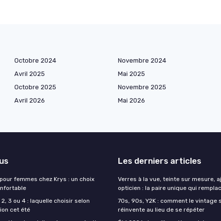
Octobre 2024
Novembre 2024
Avril 2025
Mai 2025
Octobre 2025
Novembre 2025
Avril 2026
Mai 2026
lus
Les derniers articles
 pour femmes chez Krys : un choix
Verres à la vue, teinte sur mesure, 
onfortable
opticien : la paire unique qui remplac
2, 3 ou 4 : laquelle choisir selon
70s, 90s, Y2K : comment le vintage s
ion cet été
réinvente au lieu de se répéter