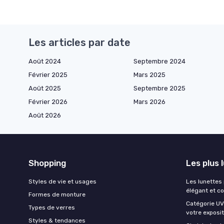
Les articles par date
Août 2024
Septembre 2024
Février 2025
Mars 2025
Août 2025
Septembre 2025
Février 2026
Mars 2026
Août 2026
Shopping
Les plus 
Styles de vie et usages
Les lunettes
élégant et c
Formes de monture
Catégorie UV 
Types de verres
votre exposit
Styles & tendances