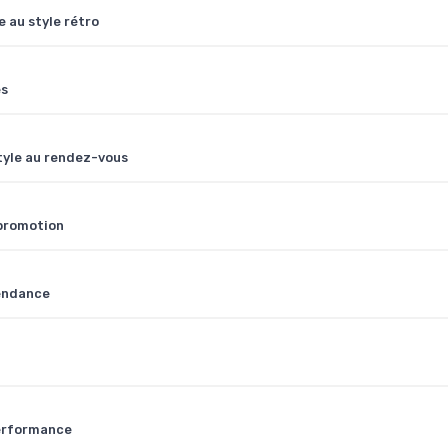
 au style rétro
es
tyle au rendez-vous
 promotion
tendance
Performance