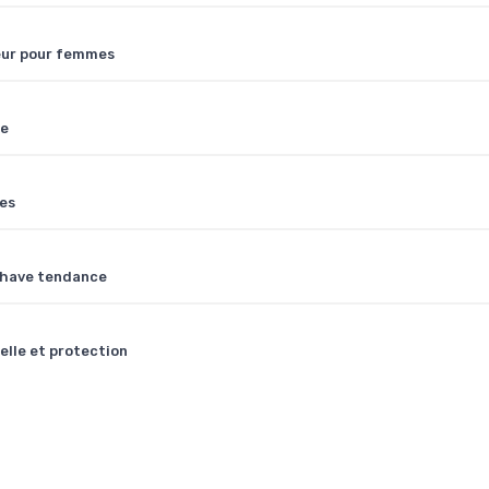
teur pour femmes
re
ges
t-have tendance
elle et protection