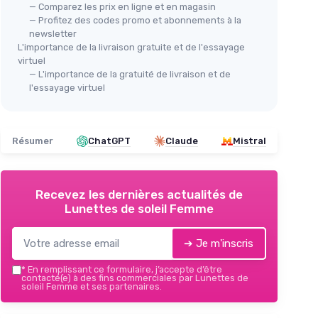
— Comparez les prix en ligne et en magasin
— Profitez des codes promo et abonnements à la
newsletter
L'importance de la livraison gratuite et de l'essayage
virtuel
— L'importance de la gratuité de livraison et de
l'essayage virtuel
Résumer
ChatGPT
Claude
Mistral
Recevez les dernières actualités de
Lunettes de soleil Femme
➔ Je m'inscris
*
En remplissant ce formulaire, j’accepte d’être
contacté(e) à des fins commerciales par Lunettes de
soleil Femme et ses partenaires.