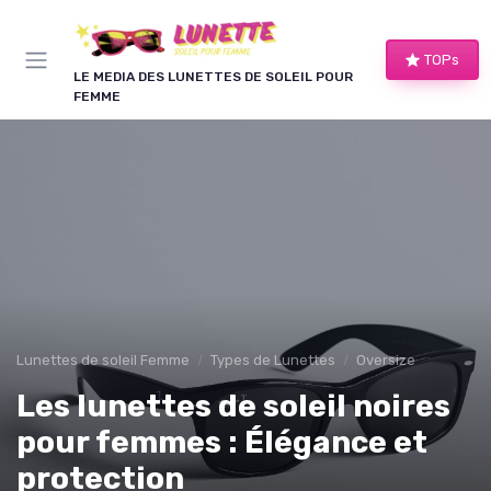
Panneau de gestion des cookies
TOPs
LE MEDIA DES LUNETTES DE SOLEIL POUR
FEMME
Lunettes de soleil Femme
Types de Lunettes
Oversize
Les lunettes de soleil noires
pour femmes : Élégance et
protection