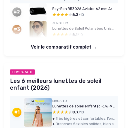
Ray-Ban RB3026 Aviator 62 mm Argent
#2
★★★★★
★★★★★
8.3
/10
ZENOTTIC
Lunettes de Soleil Polarisées Unisexes
#3
★★★★★
★★★★★
8.1
/10
Voir le comparatif complet →
COMPARATIF
Les 6 meilleurs lunettes de soleil
enfant (2026)
MAUSITO
Lunettes de soleil enfant (3-6/6-9 ans) UV400 & verres catégorie 3 - Branches flexibles & légères en TPEE et polycarbonate - Design européen Pêche 6-9 ans
★★★★★
★★★★★
#1
8.7
/10
+
Très légères et confortables, l’enfant les garde sans se plaindre
+
Branches flexibles solides, bien adaptées aux manipulations parfois brutales