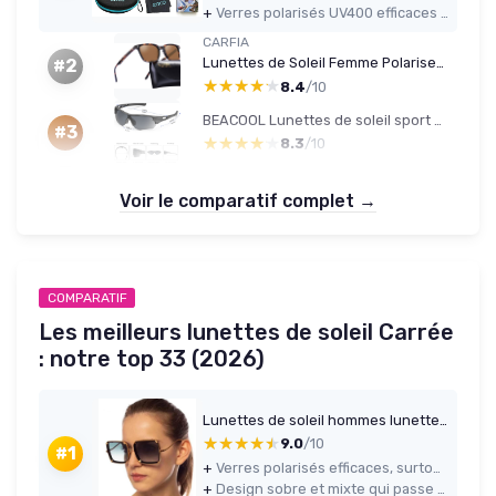
+
Verres polarisés UV400 efficaces en plein soleil avec réduction nette des reflets
CARFIA
Lunettes de Soleil Femme Polarisee Vintage Protection UV400 Voyage Conduite Plage Outdoor/Lunettes Anti Lumiere Bleue pour Anti Fatigue oculaire A-monture Marron Verres Marron
#2
★★★★★
★★★★★
8.4
/10
BEACOOL Lunettes de soleil sport polarisées UV400
#3
★★★★★
★★★★★
8.3
/10
Voir le comparatif complet →
COMPARATIF
Les meilleurs lunettes de soleil Carrée
: notre top 33 (2026)
Lunettes de soleil hommes lunettes plein cadre UV400 neutre femmes lunettes rétro lunettes de soleil femmes carré Gris Taille unique
★★★★★
★★★★★
9.0
/10
#1
+
Verres polarisés efficaces, surtout en conduite et en plein soleil
+
Design sobre et mixte qui passe bien en ville comme à la plage