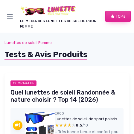
Panneau de gestion des cookies
TOPs
LE MEDIA DES LUNETTES DE SOLEIL POUR
FEMME
Lunettes de soleil Femme
Tests & Avis Produits
COMPARATIF
Quel lunettes de soleil Randonnée &
nature choisir ? Top 14 (2026)
ER00
Lunettes de soleil de sport polarisées pour hommes, femmes, jeunes, cyclisme, trail, randonnée - 1206 Noir / Bleu
★★★★★
★★★★★
#1
8.5
/10
+
Très bonne tenue et confort pour les petits visages (ne glissent pas pendant l’effort)