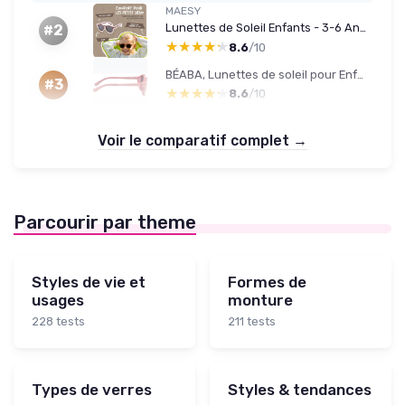
MAESY
Lunettes de Soleil Enfants - 3-6 Ans - Protection UV400 Polarised - Cadre Flexible et Pliable - Lunettes de Soleil Sûres et Confortables pour Tout-Petits et Enfants d'Âge Préscolaire - Faela Violet
#2
★★★★★
★★★★★
8.6
/10
BÉABA, Lunettes de soleil pour Enfant Misty Rose
#3
★★★★★
★★★★★
8.6
/10
Voir le comparatif complet →
Parcourir par theme
Styles de vie et
Formes de
usages
monture
228 tests
211 tests
Types de verres
Styles & tendances