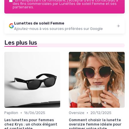
*
En remplissant ce formulaire, j’accepte d’être contacté(e) à
des fins commerciales par Lunettes de soleil Femme et ses
partenaires.
Lunettes de soleil Femme
Ajoutez-nous à vos sources préférées sur Google
Les plus lus
•
•
Papillon
16/06/2025
Oversize
20/12/2025
Les lunettes pour femmes
Comment choisir la lunette
chez Krys : un choix élégant
oversize femme idéale pour
et confortable
sublimer votre style