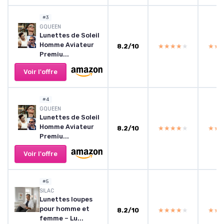
#3
GQUEEN
Lunettes de Soleil
Homme Aviateur
8.2/10
★★★★★
★★★★★
★★
★★
Premiu...
Voir l'offre
#4
GQUEEN
Lunettes de Soleil
Homme Aviateur
8.2/10
★★★★★
★★★★★
★★
★★
Premiu...
Voir l'offre
#5
SILAC
Lunettes loupes
pour homme et
8.2/10
★★★★★
★★★★★
★★
★★
femme – Lu...