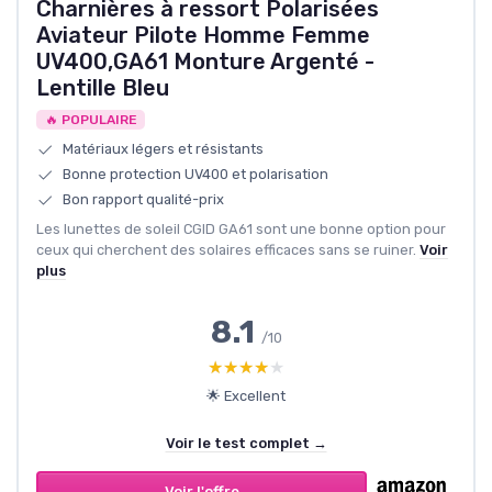
Charnières à ressort Polarisées
Aviateur Pilote Homme Femme
UV400,GA61 Monture Argenté -
Lentille Bleu
🔥 POPULAIRE
Matériaux légers et résistants
Bonne protection UV400 et polarisation
Bon rapport qualité-prix
Les lunettes de soleil CGID GA61 sont une bonne option pour
ceux qui cherchent des solaires efficaces sans se ruiner.
Voir
plus
8.1
/10
★★★★★
★★★★★
🌟 Excellent
Voir le test complet →
Voir l'offre