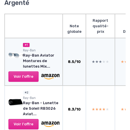
Argenté
Rapport
Note
qualité-
globale
prix
Des
#1
Ray-Ban
Ray-Ban Aviator
Montures de
8.5/10
★★★★★
★★★★★
★★
★★
lunettes Mix...
Voir l'offre
#2
Ray-Ban
Ray-Ban - Lunette
de Soleil RB3026
8.3/10
★★★★★
★★★★★
★★
★★
Aviat...
Voir l'offre