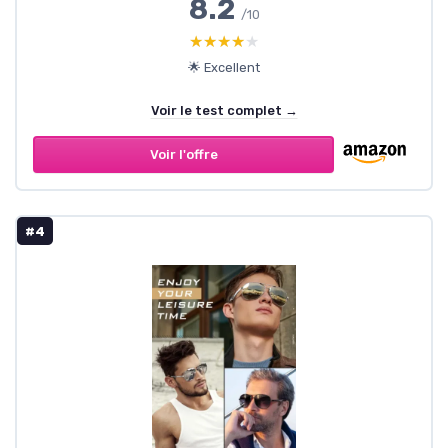
8.2
/10
★★★★★
★★★★★
🌟 Excellent
Voir le test complet →
Voir l'offre
#4