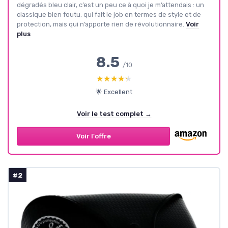
dégradés bleu clair, c’est un peu ce à quoi je m’attendais : un
classique bien foutu, qui fait le job en termes de style et de
protection, mais qui n’apporte rien de révolutionnaire.
Voir
plus
8.5
/10
★★★★★
★★★★★
🌟 Excellent
Voir le test complet →
Voir l'offre
#2