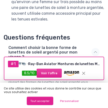
qu’environ une femme sur trois possède au moins
une paire de lunettes de soleil à monture argentée,
souvent utilisée comme accessoire principal pour
les tenues estivales.
Questions fréquentes
Comment choisir la bonne forme de
lunettes de soleil argenté pour mon
visage ?
#1
Pour un visage rond, privilégiez des montures argentées
Ray-Ban Aviator Montures de lunettes Mixte (lot de 1) 55 mm Argent (Argento)
rectangulaires ou carrées qui structurent les traits. Un visage
anguleux sera adouci par des verres ronds ou ovales sur une
8.5/10
Voir l'offre
monture métal argenté fine. Si votre visage est ovale, la
plupart des formes de lunettes de soleil argenté vous
conviendront, à condition de respecter la largeur de votre
Ce site utilise des cookies et vous donne le contrôle sur ceux que
visage.
vous souhaitez activer
Tout accepter
Personnaliser
Les montures argentées conviennent elles