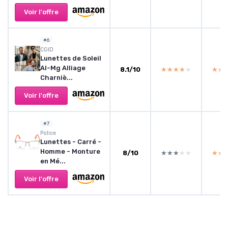
Voir l'offre
#6
CGID
Lunettes de Soleil
Al-Mg Alliage
8.1/10
★★★★★
★★★★★
★★
★★
Charniè...
Voir l'offre
#7
Police
Lunettes - Carré -
Homme - Monture
8/10
★★★★★
★★★★★
★★
★★
en Mé...
Voir l'offre