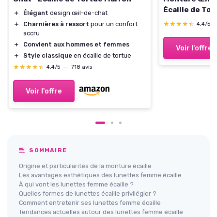
Écaille de Tor
＋
Élégant
design œil-de-chat
pour Hommes 
★★★★★
★★★★★
＋
Charnières à ressort
pour un confort
4,4/5
Charnières à R
accru
Pack - Écaille
＋
Convient aux hommes et femmes
Voir l'offre
＋
Style classique
en écaille de tortue
★★★★★
★★★★★
4,4/5
—
718 avis
Voir l'offre
SOMMAIRE
Origine et particularités de la monture écaille
Les avantages esthétiques des lunettes femme écaille
À qui vont les lunettes femme écaille ?
Quelles formes de lunettes écaille privilégier ?
Comment entretenir ses lunettes femme écaille
Tendances actuelles autour des lunettes femme écaille