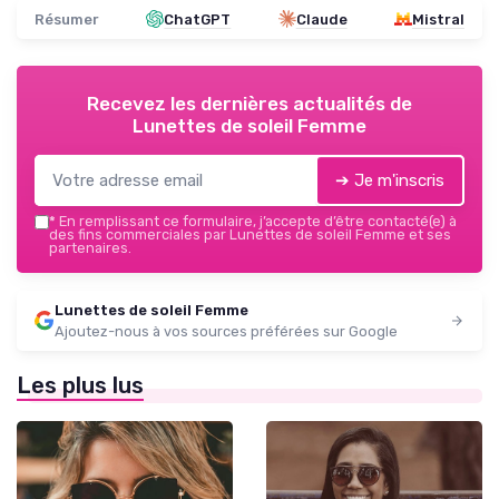
Résumer
ChatGPT
Claude
Mistral
Recevez les dernières actualités de
Lunettes de soleil Femme
➔ Je m'inscris
*
En remplissant ce formulaire, j’accepte d’être contacté(e) à
des fins commerciales par Lunettes de soleil Femme et ses
partenaires.
Lunettes de soleil Femme
Ajoutez-nous à vos sources préférées sur Google
Les plus lus