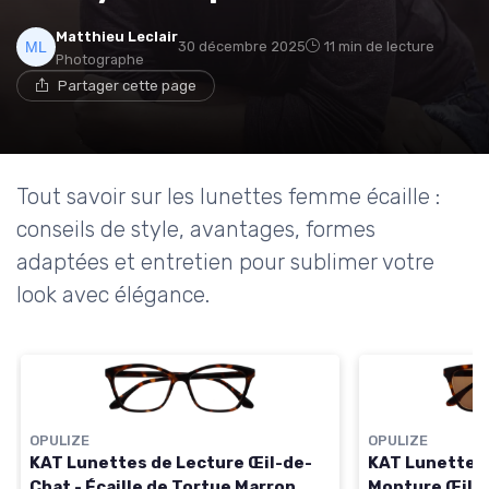
Matthieu Leclair
30 décembre 2025
11 min de lecture
Photographe
Partager cette page
Tout savoir sur les lunettes femme écaille :
conseils de style, avantages, formes
adaptées et entretien pour sublimer votre
look avec élégance.
OPULIZE
OPULIZE
KAT Lunettes de Lecture Œil-de-
KAT Lunettes 
Chat - Écaille de Tortue Marron
Monture Œil-d