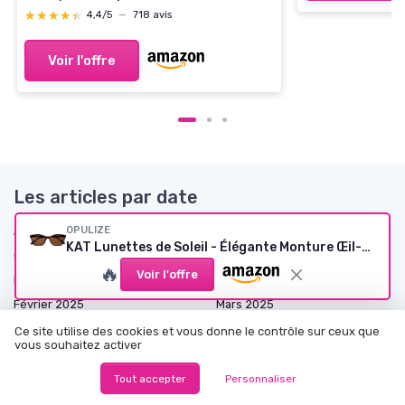
★★★★★
★★★★★
4,4/5
—
718 avis
Voir l'offre
Les articles par date
Août 2024
Septembre 2024
OPULIZE
KAT Lunettes de Soleil - Élégante Monture Œil-de-Chat - Marron Écaille de Tortue - Modèle Mixte pour Hommes et Femmes - Charnières à Ressort - S59-2 1 Pack - Écaille Brune 0 x
Octobre 2024
Novembre 2024
🔥
Voir l'offre
Décembre 2024
Janvier 2025
Février 2025
Mars 2025
Avril 2025
Mai 2025
Ce site utilise des cookies et vous donne le contrôle sur ceux que
vous souhaitez activer
Juin 2025
Juillet 2025
Août 2025
Septembre 2025
Tout accepter
Personnaliser
Octobre 2025
Novembre 2025