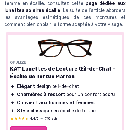
femme en écaille, consultez cette
page dédiée aux
lunettes solaires écaille
. La suite de l’article abordera
les avantages esthétiques de ces montures et
comment bien choisir la forme adaptée à votre visage.
OPULIZE
KAT Lunettes de Lecture Œil-de-Chat -
Écaille de Tortue Marron
＋
Élégant
design œil-de-chat
＋
Charnières à ressort
pour un confort accru
＋
Convient aux hommes et femmes
＋
Style classique
en écaille de tortue
★★★★★
★★★★★
4,4/5
—
718 avis