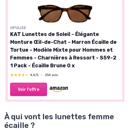
OPULIZE
KAT Lunettes de Soleil - Élégante
Monture Œil-de-Chat - Marron Écaille de
Tortue - Modèle Mixte pour Hommes et
Femmes - Charnières à Ressort - S59-2
1 Pack - Écaille Brune 0 x
★★★★★
★★★★★
4,4/5
—
254 avis
Voir l'offre
À qui vont les lunettes femme
écaille ?