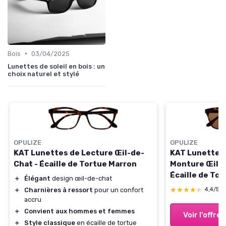
•
Bois
03/04/2025
Lunettes de soleil en bois : un
choix naturel et stylé
OPULIZE
OPULIZE
KAT Lunettes de Lecture Œil-de-
KAT Lunettes 
Chat - Écaille de Tortue Marron
Monture Œil-d
Écaille de Tor
＋
Élégant
design œil-de-chat
pour Hommes 
★★★★★
★★★★★
＋
Charnières à ressort
pour un confort
4,4/5
Charnières à R
accru
Pack - Écaille
＋
Convient aux hommes et femmes
Voir l'offre
＋
Style classique
en écaille de tortue