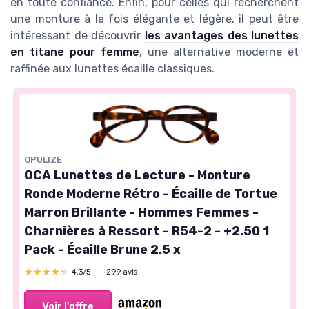
en toute confiance. Enfin, pour celles qui recherchent
une monture à la fois élégante et légère, il peut être
intéressant de découvrir
les avantages des lunettes
en titane pour femme
, une alternative moderne et
raffinée aux lunettes écaille classiques.
OPULIZE
OCA Lunettes de Lecture - Monture
Ronde Moderne Rétro - Écaille de Tortue
Marron Brillante - Hommes Femmes -
Charnières à Ressort - R54-2 - +2.50 1
Pack - Écaille Brune 2.5 x
★★★★★
★★★★★
4,3/5
—
299 avis
Voir l'offre