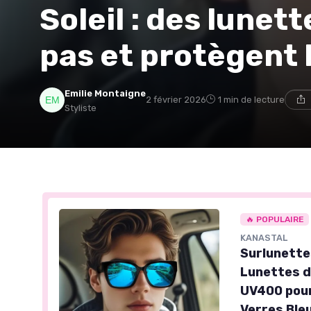
Soleil : des lunet
pas et protègent 
Emilie Montaigne
2 février 2026
1 min de lecture
Styliste
🔥 POPULAIRE
KANASTAL
Surlunette
Lunettes d
UV400 pour
Verres Ble