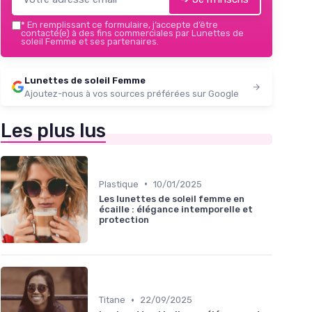
*
En remplissant ce formulaire, j’accepte d’être
contacté(e) à des fins commerciales par Lunettes de
soleil Femme et ses partenaires.
Lunettes de soleil Femme
Ajoutez-nous à vos sources préférées sur Google
Les plus lus
•
Plastique
10/01/2025
Les lunettes de soleil femme en
écaille : élégance intemporelle et
protection
•
Titane
22/09/2025