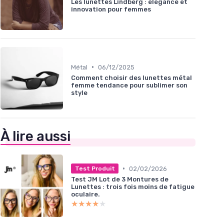
Les lunettes Lindberg : élégance et
innovation pour femmes
•
Métal
06/12/2025
Comment choisir des lunettes métal
femme tendance pour sublimer son
style
À lire aussi
•
02/02/2026
Test Produit
Test JM Lot de 3 Montures de
Lunettes : trois fois moins de fatigue
oculaire.
★★★★★
★★★★★