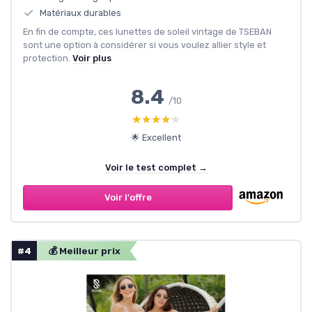
Matériaux durables
En fin de compte, ces lunettes de soleil vintage de TSEBAN
sont une option à considérer si vous voulez allier style et
protection.
Voir plus
8.4
/10
★★★★★
★★★★★
🌟 Excellent
Voir le test complet →
Voir l'offre
#4
💰 Meilleur prix