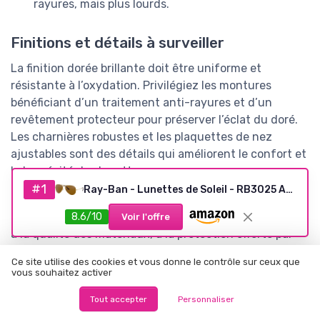
rayures, mais plus lourds.
Finitions et détails à surveiller
La finition dorée brillante doit être uniforme et
résistante à l’oxydation. Privilégiez les montures
bénéficiant d’un traitement anti-rayures et d’un
revêtement protecteur pour préserver l’éclat du doré.
Les charnières robustes et les plaquettes de nez
ajustables sont des détails qui améliorent le confort et
la longévité des lunettes.
#1
Ray-Ban - Lunettes de Soleil - RB3025 Aviator Metal Aviator 58 mm Gold (Gold/B15 Crystal Brown)
En résumé, pour bien choisir vos
lunettes de soleil
femme doré brillant
, portez une attention particulière
8.6/10
Voir l'offre
à la qualité des matériaux, à la protection offerte par
les verres et à la finition de la monture. Ces critères
Ce site utilise des cookies et vous donne le contrôle sur ceux que
garantissent non seulement un style affirmé, mais
vous souhaitez activer
aussi une protection optimale et une durabilité accrue.
Tout accepter
Personnaliser