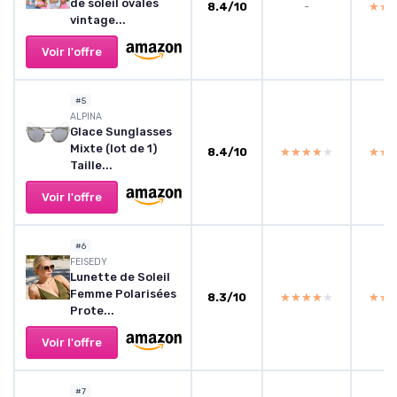
de soleil ovales
8.4/10
-
★★
★★
vintage...
Voir l'offre
#5
ALPINA
Glace Sunglasses
Mixte (lot de 1)
8.4/10
★★★★★
★★★★★
★★
★★
Taille...
Voir l'offre
#6
FEISEDY
Lunette de Soleil
Femme Polarisées
8.3/10
★★★★★
★★★★★
★★
★★
Prote...
Voir l'offre
#7