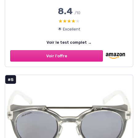
8.4
/10
★★★★★
★★★★★
🌟 Excellent
Voir le test complet →
Voir l'offre
#5