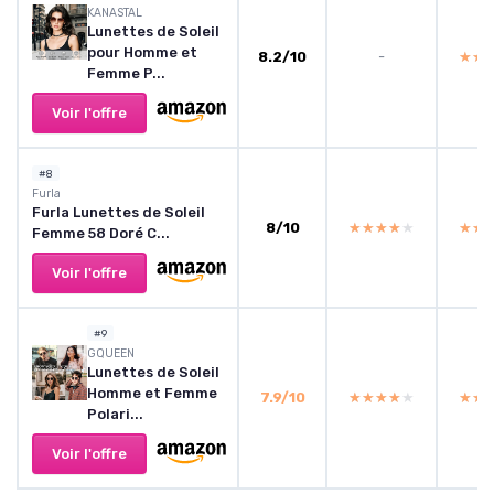
KANASTAL
Lunettes de Soleil
pour Homme et
8.2/10
-
★★
★★
Femme P...
Voir l'offre
#8
Furla
Furla Lunettes de Soleil
8/10
★★★★★
★★★★★
★★
★★
Femme 58 Doré C...
Voir l'offre
#9
GQUEEN
Lunettes de Soleil
Homme et Femme
7.9/10
★★★★★
★★★★★
★★
★★
Polari...
Voir l'offre