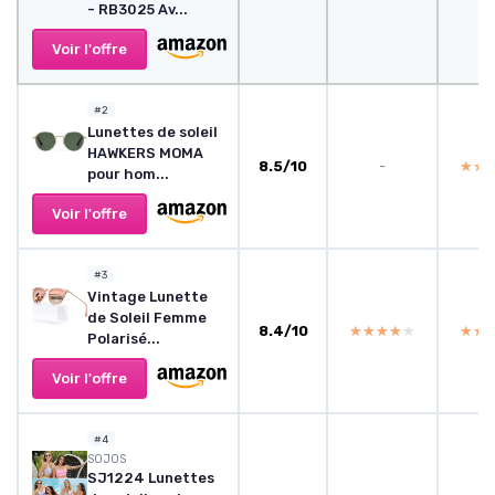
- RB3025 Av...
Voir l'offre
#2
Lunettes de soleil
HAWKERS MOMA
8.5/10
-
★★
★★
pour hom...
Voir l'offre
#3
Vintage Lunette
de Soleil Femme
8.4/10
★★★★★
★★★★★
★★
★★
Polarisé...
Voir l'offre
#4
SOJOS
SJ1224 Lunettes