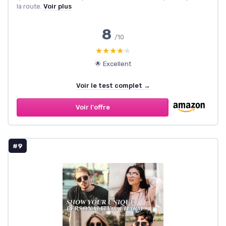
la route.
Voir plus
8
/10
★★★★★
★★★★★
🌟 Excellent
Voir le test complet →
Voir l'offre
#9