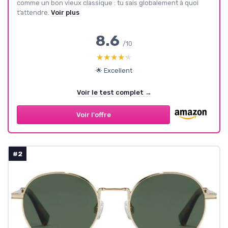
comme un bon vieux classique : tu sais globalement à quoi
t’attendre.
Voir plus
8.6
/10
★★★★★
★★★★★
🌟 Excellent
Voir le test complet →
Voir l'offre
#2