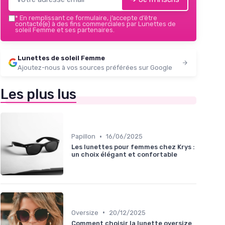
*
En remplissant ce formulaire, j’accepte d’être
contacté(e) à des fins commerciales par Lunettes de
soleil Femme et ses partenaires.
Lunettes de soleil Femme
Ajoutez-nous à vos sources préférées sur Google
Les plus lus
•
Papillon
16/06/2025
Les lunettes pour femmes chez Krys :
un choix élégant et confortable
•
Oversize
20/12/2025
Comment choisir la lunette oversize