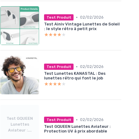
•
02/02/2026
Test Produit
Test Ainiv Vintage Lunettes de Soleil
: le style rétro à petit prix
★★★★★
★★★★★
•
02/02/2026
Test Produit
Test Lunettes KANASTAL : Des
lunettes rétro qui font le job
★★★★★
★★★★★
Test GQUEEN
•
02/02/2026
Test Produit
Lunettes
Test GQUEEN Lunettes Aviateur :
Aviateur :...
Protection UV à prix abordable