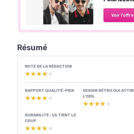
Voir l'offre
Résumé
NOTE DE LA RÉDACTION
★★★★★
★★★★★
RAPPORT QUALITÉ-PRIX
DESIGN RÉTRO QUI ATTIR
L'OEIL
★★★★★
★★★★★
★★★★★
★★★★★
DURABILITÉ : ÇA TIENT LE
COUP
★★★★★
★★★★★