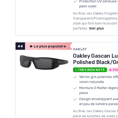
Protection UV sérieuse e
plein soleil
Au final, ces Oakley Frogskin
Transparent/Prizmsapphire, 
style qui font bien le boulot
parfaites.
Voir plus
#4
🔥 Le plus populaire
OAKLEY
Oakley Gascan Lu
Polished Black/G
⭐ TRÈS BIEN NOTÉ
🔥 PO
Verres gris polarisés ef
vision naturelle
Monture O Matter légère 
place
Design enveloppant ave
et peu de lumière paras
Au final, ces Oakley Gascan 
paire de lunettes de soleil 