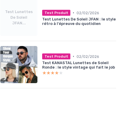
Test Lunettes
•
02/02/2026
Test Produit
De Soleil
Test Lunettes De Soleil JFAN : le style
JFAN...
rétro à l'épreuve du quotidien
•
02/02/2026
Test Produit
Test KANASTAL Lunettes de Soleil
Ronde : le style vintage qui fait le job
★★★★★
★★★★★