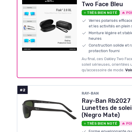
Two Face Bleu
⭐ TRÈS BIEN NOTÉ
🔥 PO
Verres polarisés efficac
et les activités en plein 
Monture légère et stable
heures
Construction solide et r
protection fourni
Au final, ces Oakley Two Fac
soleil sérieuses, orientées 
qu’accessoire de mode.
Voi
#2
RAY-BAN
Ray-Ban Rb2027 
Lunettes de solei
(Negro Mate)
⭐ TRÈS BIEN NOTÉ
🔥 PO
Forme enveloppante qui 