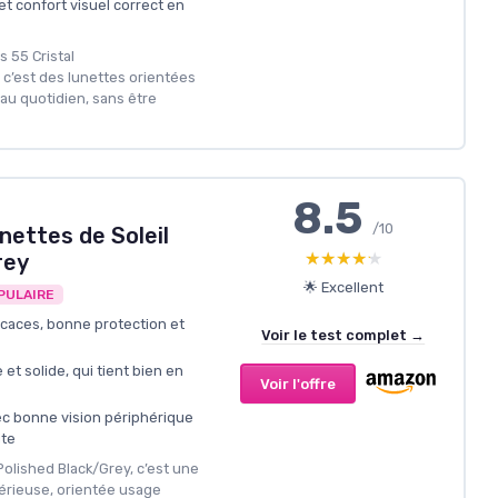
t confort visuel correct en
s 55 Cristal
c’est des lunettes orientées
 au quotidien, sans être
8.5
/10
nettes de Soleil
★★★★★
★★★★★
rey
🌟 Excellent
PULAIRE
ficaces, bonne protection et
Voir le test complet →
et solide, qui tient bien en
Voir l'offre
c bonne vision périphérique
ite
Polished Black/Grey, c’est une
sérieuse, orientée usage