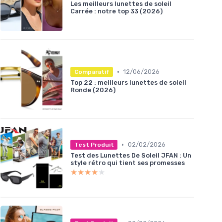
Les meilleurs lunettes de soleil
Carrée : notre top 33 (2026)
•
12/06/2026
Comparatif
Top 22 : meilleurs lunettes de soleil
Ronde (2026)
•
02/02/2026
Test Produit
Test des Lunettes De Soleil JFAN : Un
style rétro qui tient ses promesses
★★★★★
★★★★★