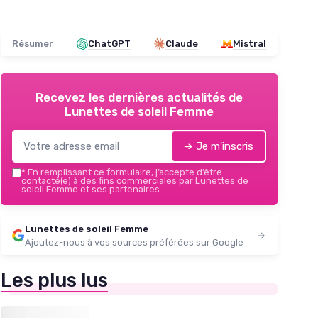
Résumer
ChatGPT
Claude
Mistral
Recevez les dernières actualités de
Lunettes de soleil Femme
➔ Je m'inscris
*
En remplissant ce formulaire, j’accepte d’être
contacté(e) à des fins commerciales par Lunettes de
soleil Femme et ses partenaires.
Lunettes de soleil Femme
Ajoutez-nous à vos sources préférées sur Google
Les plus lus