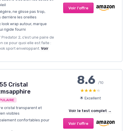
leil
Voir l'offre
légère, ne glisse pas trop,
derrière les oreilles
 look wrap autour, marque
i rigide fourni
 Predator 2, c’est une paire de
en ce pour quoi elle est faite :
ook sport enveloppant.
Voir
8.6
/10
55 Cristal
★★★★★
★★★★★
zmsapphire
🌟 Excellent
PULAIRE
e cristal transparent et
Voir le test complet →
en visibles
obalement confortables pour
Voir l'offre