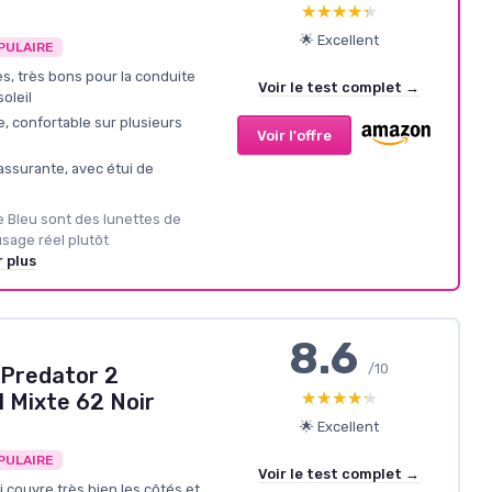
★★★★★
★★★★★
🌟 Excellent
PULAIRE
es, très bons pour la conduite
Voir le test complet →
soleil
, confortable sur plusieurs
Voir l'offre
assurante, avec étui de
e Bleu sont des lunettes de
usage réel plutôt
r plus
8.6
/10
Predator 2
★★★★★
★★★★★
l Mixte 62 Noir
🌟 Excellent
PULAIRE
Voir le test complet →
couvre très bien les côtés et