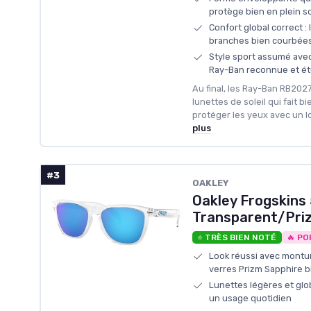
protège bien en plein so
Confort global correct : 
branches bien courbées 
Style sport assumé avec
Ray-Ban reconnue et étu
Au final, les Ray-Ban RB2027
lunettes de soleil qui fait bi
protéger les yeux avec un l
plus
#3
OAKLEY
Oakley Frogskins 
Transparent/Pri
⭐ TRÈS BIEN NOTÉ
🔥 PO
Look réussi avec montur
verres Prizm Sapphire bi
Lunettes légères et gl
un usage quotidien