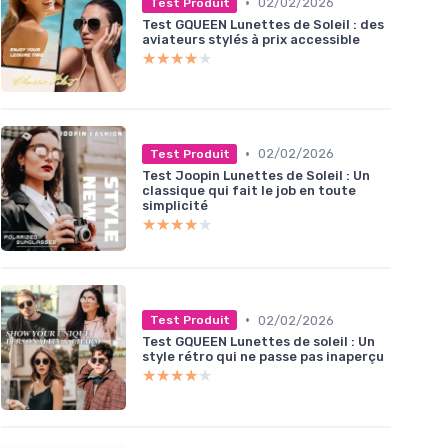
•
02/02/2026
Test Produit
Test GQUEEN Lunettes de Soleil : des
aviateurs stylés à prix accessible
★★★★★
★★★★★
•
02/02/2026
Test Produit
Test Joopin Lunettes de Soleil : Un
classique qui fait le job en toute
simplicité
★★★★★
★★★★★
•
02/02/2026
Test Produit
Test GQUEEN Lunettes de soleil : Un
style rétro qui ne passe pas inaperçu
★★★★★
★★★★★