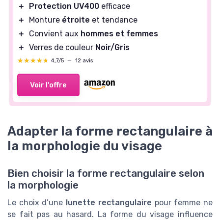
＋
Protection UV400
efficace
＋
Monture
étroite
et tendance
＋
Convient aux
hommes et femmes
＋
Verres de couleur
Noir/Gris
★★★★★
★★★★★
4,7/5
—
12 avis
Voir l'offre
Adapter la forme rectangulaire à
la morphologie du visage
Bien choisir la forme rectangulaire selon
la morphologie
Le choix d’une
lunette rectangulaire
pour femme ne
se fait pas au hasard. La forme du visage influence