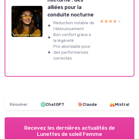
alliées pour la
conduite nocturne
★★★★★
★★★★★
Réduction notable de
+
l'éblouissement
Bon confort grâce à
+
la légèreté
Prix abordable pour
+
des performances
correctes
Résumer
ChatGPT
Claude
Mistral
Recevez les dernières actualités de
Lunettes de soleil Femme