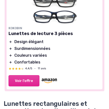
KOKOBIN
Lunettes de lecture 3 pièces
＋
Design élégant
＋
Surdimensionnées
＋
Couleurs variées
＋
Confortables
★★★★★
★★★★★
4,4/5
—
11 avis
Voir l'offre
Lunettes rectangulaires et