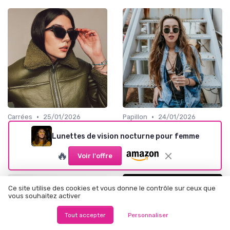
•
•
Carrées
25/01/2026
Papillon
24/01/2026
Lunettes carrées femme :
Comment choisir une
Lunettes de vision nocturne pour femme
comment choisir la monture
monture de lunettes
parfaite pour votre style
originale pour femme qui
🔥
vous ressemble
Voir l'offre
Ce site utilise des cookies et vous donne le contrôle sur ceux que
vous souhaitez activer
Tout accepter
Personnaliser