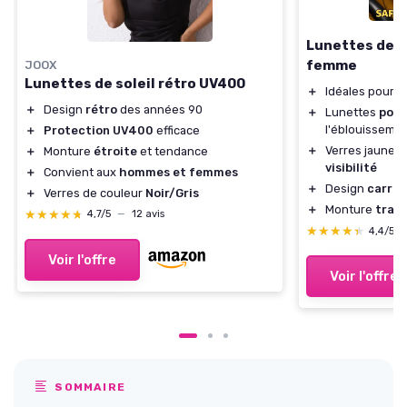
Lunettes de v
femme
JOOX
Lunettes de soleil rétro UV400
＋
Idéales pour l
＋
Design
rétro
des années 90
＋
Lunettes
pola
l'éblouisseme
＋
Protection UV400
efficace
＋
Verres jaunes 
＋
Monture
étroite
et tendance
visibilité
＋
Convient aux
hommes et femmes
＋
Design
carré
e
＋
Verres de couleur
Noir/Gris
＋
Monture
tran
★★★★★
★★★★★
4,7/5
—
12 avis
★★★★★
★★★★★
4,4/5
Voir l'offre
Voir l'offre
SOMMAIRE