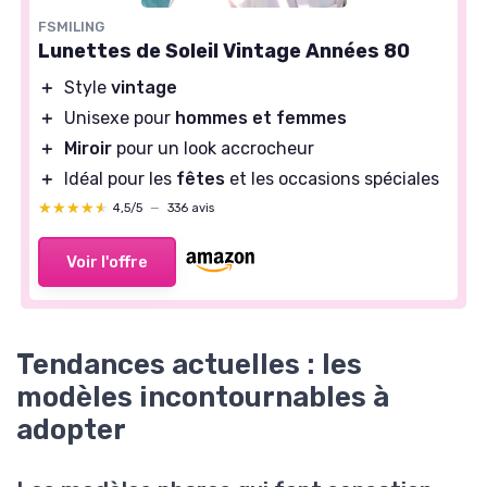
FSMILING
Lunettes de Soleil Vintage Années 80
＋
Style
vintage
＋
Unisexe pour
hommes et femmes
＋
Miroir
pour un look accrocheur
＋
Idéal pour les
fêtes
et les occasions spéciales
★★★★★
★★★★★
4,5/5
—
336 avis
Voir l'offre
Tendances actuelles : les
modèles incontournables à
adopter