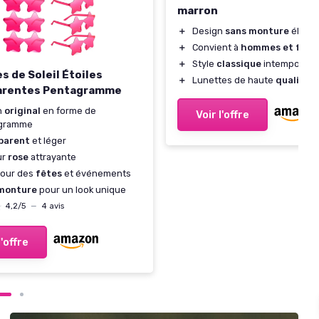
marron
＋
Design
sans monture
éléga
＋
Convient à
hommes et fem
＋
Style
classique
intemporel
s de Soleil Étoiles
＋
Lunettes de haute
qualité
arentes Pentagramme
n
original
en forme de
Voir l'offre
gramme
parent
et léger
ur
rose
attrayante
pour des
fêtes
et événements
monture
pour un look unique
★
★
4,2/5
—
4 avis
l'offre