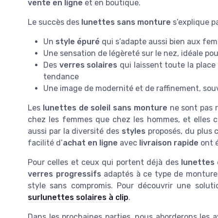
vente en ligne
et en boutique.
Le succès des
lunettes sans monture
s’explique pa
Un
style épuré
qui s’adapte aussi bien aux f
Une sensation de légèreté sur le nez, idéale po
Des
verres solaires
qui laissent toute la place
tendance
Une image de modernité et de raffinement, sou
Les
lunettes de soleil sans monture
ne sont pas r
chez les femmes que chez les hommes, et elles co
aussi par la diversité des
styles
proposés, du plus 
facilité d’
achat en ligne
avec
livraison rapide
ont é
Pour celles et ceux qui portent déjà des
lunettes
verres progressifs
adaptés à ce type de monture.
style sans compromis. Pour découvrir une soluti
surlunettes solaires à clip
.
Dans les prochaines parties, nous aborderons les a