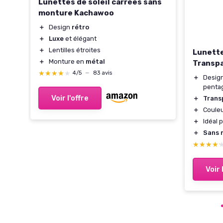
Lunettes de soleil carrées sans
monture Kachawoo
＋
Design
rétro
＋
Luxe
et élégant
＋
Lentilles étroites
Lunette
＋
Monture en
métal
Transp
★★★★★
★★★★★
4/5
—
83 avis
＋
Desig
penta
Voir l'offre
＋
Trans
＋
Coule
＋
Idéal 
＋
Sans 
★★★★
★★★★
Voir 