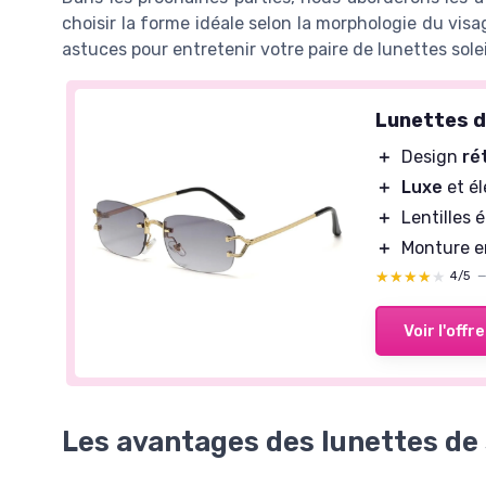
choisir la forme idéale selon la morphologie du visa
astuces pour entretenir votre paire de lunettes sole
Lunettes d
＋
Design
ré
＋
Luxe
et é
＋
Lentilles é
＋
Monture 
★★★★★
★★★★★
4/5
Voir l'offre
Les avantages des lunettes de