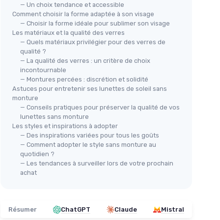
Lun
— Un choix tendance et accessible
Lunettes de soleil Isabella
mo
Comment choisir la forme adaptée à son visage
＋
Style
minimaliste
et
vintage
nt
— Choisir la forme idéale pour sublimer son visage
＋
＋
Design
sans monture
mes
Les matériaux et la qualité des verres
＋
— Quels matériaux privilégier pour des verres de
＋
Protection
UV400
＋
L
qualité ?
＋
Inspiration
années 90
＋
— La qualité des verres : un critère de choix
＋
Couleur
noire
incontournable
★★
★★
★★★★★
★★★★★
4,6/5
—
5 avis
— Montures percées : discrétion et solidité
Astuces pour entretenir ses lunettes de soleil sans
monture
Voir l'offre
— Conseils pratiques pour préserver la qualité de vos
lunettes sans monture
Les styles et inspirations à adopter
— Des inspirations variées pour tous les goûts
— Comment adopter le style sans monture au
quotidien ?
— Les tendances à surveiller lors de votre prochain
achat
Résumer
ChatGPT
Claude
Mistral