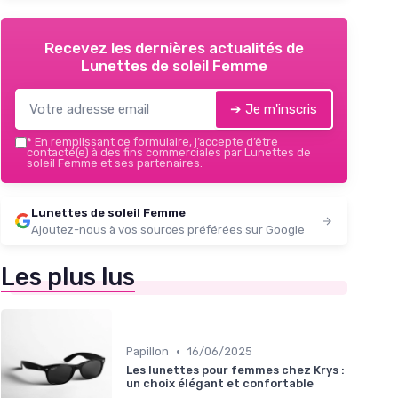
Recevez les dernières actualités de
Lunettes de soleil Femme
➔ Je m'inscris
*
En remplissant ce formulaire, j’accepte d’être
contacté(e) à des fins commerciales par Lunettes de
soleil Femme et ses partenaires.
Lunettes de soleil Femme
Ajoutez-nous à vos sources préférées sur Google
Les plus lus
•
Papillon
16/06/2025
Les lunettes pour femmes chez Krys :
un choix élégant et confortable