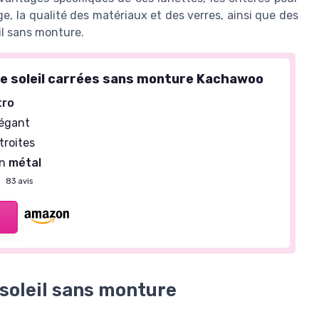
ge, la qualité des matériaux et des verres, ainsi que des
il sans monture.
e soleil carrées sans monture Kachawoo
tro
légant
troites
en
métal
—
83 avis
 soleil sans monture