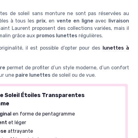
ttes de soleil sans monture ne sont pas réservées au
èles à tous les
prix
, en
vente en ligne
avec
livraison
nt Laurent proposent des collections variées, mais il
alin grâce aux
promos lunettes
régulières.
iginalité, il est possible d’opter pour des
lunettes à
ure
permet de profiter d’un style moderne, d’un confort
our une
paire lunettes
de soleil ou de vue.
e Soleil Étoiles Transparentes
mme
iginal
en forme de pentagramme
ent
et léger
ose
attrayante