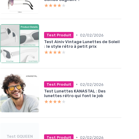
★★★★★
★★★★★
•
02/02/2026
Test Produit
Test Ainiv Vintage Lunettes de Soleil
: le style rétro à petit prix
★★★★★
★★★★★
•
02/02/2026
Test Produit
Test Lunettes KANASTAL : Des
lunettes rétro qui font le job
★★★★★
★★★★★
Test GQUEEN
•
02/02/2026
Test Produit