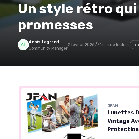
Un style rétro qui
promesses
Anaïs Legrand
2 février 2026
1 min de lecture
Community Manager
JFAN
Lunettes D
Vintage Av
Protection