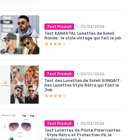
•
02/02/2026
Test Produit
Test KANASTAL Lunettes de Soleil
Ronde : le style vintage qui fait le job
★★★★★
★★★★★
•
02/02/2026
Test Produit
Test des Lunettes de Soleil SUNGAIT :
Des Lunettes Style Rétro qui Font le
Job
★★★★★
★★★★★
•
02/02/2026
Test Produit
Test Lunettes de Pilote Polarisantes
: Style Rétro et Protection UV, le
Combo Gagnant ?