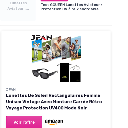
Lunettes
Test GQUEEN Lunettes Aviateur :
Aviateur :...
Protection UV à prix abordable
JFAN
Lunettes De Soleil Rectangulaires Femme
Unisex Vintage Avec Monture Carrée Rétro
Voyage Protection UV400 Mode Noir
Voir l'offre