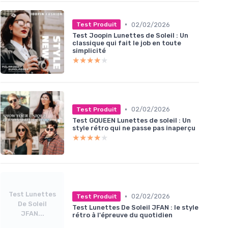
•
02/02/2026
Test Produit
Test Joopin Lunettes de Soleil : Un
classique qui fait le job en toute
simplicité
★★★★★
★★★★★
•
02/02/2026
Test Produit
Test GQUEEN Lunettes de soleil : Un
style rétro qui ne passe pas inaperçu
★★★★★
★★★★★
Test Lunettes
•
02/02/2026
Test Produit
De Soleil
Test Lunettes De Soleil JFAN : le style
JFAN...
rétro à l'épreuve du quotidien