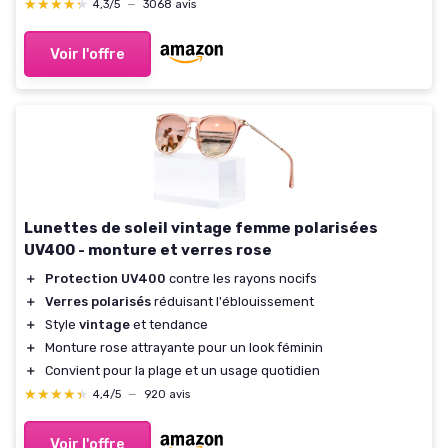
★★★★★
★★★★★
4,3/5
—
3068 avis
Voir l'offre
Lunettes de soleil vintage femme polarisées
UV400 - monture et verres rose
＋
Protection UV400
contre les rayons nocifs
＋
Verres polarisés
réduisant l'éblouissement
＋
Style
vintage
et tendance
＋
Monture rose attrayante pour un look féminin
＋
Convient pour la plage et un usage quotidien
★★★★★
★★★★★
4,4/5
—
920 avis
Voir l'offre