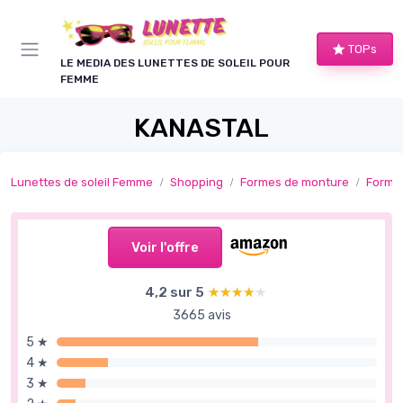
Panneau de gestion des cookies
TOPs
LE MEDIA DES LUNETTES DE SOLEIL POUR
FEMME
KANASTAL
Lunettes de soleil Femme
Shopping
Formes de monture
Formes
Voir l'offre
4,2 sur 5
★★★★★
★★★★★
3665 avis
5 ★
4 ★
3 ★