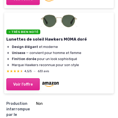
⭐ TRÈS BIEN NOTÉ
Lunettes de soleil Hawkers MOMA doré
＋
Design élégant
et moderne
＋
Unisexe
— convient pour homme et femme
＋
Finition dorée
pour un look sophistiqué
＋
Marque Hawkers reconnue pour son style
★★★★★
★★★★★
4,5/5
—
633 avis
Voir l'offre
Production
Non
interrompue
par le