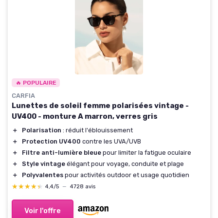
🔥 POPULAIRE
CARFIA
Lunettes de soleil femme polarisées vintage -
UV400 - monture A marron, verres gris
＋
Polarisation
: réduit l'éblouissement
＋
Protection UV400
contre les UVA/UVB
＋
Filtre anti-lumière bleue
pour limiter la fatigue oculaire
＋
Style vintage
élégant pour voyage, conduite et plage
＋
Polyvalentes
pour activités outdoor et usage quotidien
★★★★★
★★★★★
4,4/5
—
4728 avis
Voir l'offre