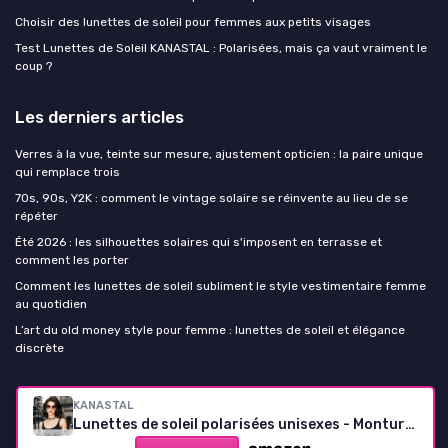
Choisir des lunettes de soleil pour femmes aux petits visages
Test Lunettes de Soleil KANASTAL : Polarisées, mais ça vaut vraiment le
coup ?
Les derniers articles
Verres à la vue, teinte sur mesure, ajustement opticien : la paire unique
qui remplace trois
70s, 90s, Y2K : comment le vintage solaire se réinvente au lieu de se
répéter
Été 2026 : les silhouettes solaires qui s'imposent en terrasse et
comment les porter
Comment les lunettes de soleil subliment le style vestimentaire femme
au quotidien
L’art du old money style pour femme : lunettes de soleil et élégance
discrète
Lunettes de soleil Femme
KANASTAL
Lunettes de soleil polarisées unisexes - Monture dorée, verres marron dégradé