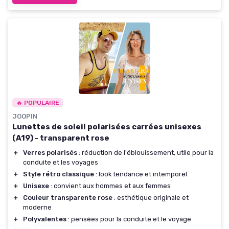
🔥 POPULAIRE
JOOPIN
Lunettes de soleil polarisées carrées unisexes
(A19) - transparent rose
＋
Verres polarisés
: réduction de l'éblouissement, utile pour la
conduite et les voyages
＋
Style rétro classique
: look tendance et intemporel
＋
Unisexe
: convient aux hommes et aux femmes
＋
Couleur transparente rose
: esthétique originale et
moderne
＋
Polyvalentes
: pensées pour la conduite et le voyage