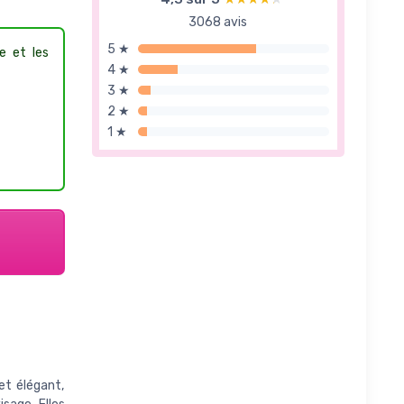
3068 avis
5 ★
e et les
4 ★
3 ★
2 ★
1 ★
et élégant,