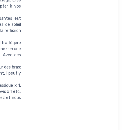
sage. Elles
pter à vos
santes est
s de soleil
a réflexion
tra-légère
e nez en une
t. Avec ces
ur des bras:
, il peut y
ssique x 1,
vis x 1 etc,
tez et nous