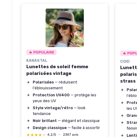
🔥 POPULAIRE
🔥 POP
KANASTAL
CGID
Lunettes de soleil femme
Lunett
polarisées vintage
polari
strass
＋
Polarisées
— réduisent
l'éblouissement
＋
Pola
＋
Protection UV400
— protège les
l'ébl
yeux des UV
＋
Prot
＋
Style vintage/rétro
— look
les 
tendance
＋
Gran
＋
Noir brillant
— élégant et classique
＋
Stra
＋
Design classique
— facile à assortir
fémin
★★★★★
★★★★★
4,2/5
—
2347 avis
＋
Lent