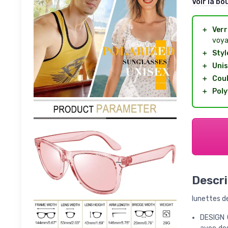
Voir la bo
＋
Verr
voya
＋
Styl
＋
Unis
＋
Coul
＋
Poly
Descri
lunettes de
DESIGN 