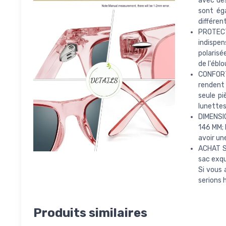
avec des
sont ég
différen
PROTECT
indispen
polarisé
de l'ébl
CONFORT
rendent 
seule pi
lunettes
DIMENSIO
146 MM; 
avoir un
ACHAT SA
sac exqui
Si vous 
serions 
Produits similaires