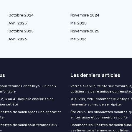
Octobre 2024
Novembre 2024
Avril 2025
Mai 2025
Octobre 2025
Novembre 2025
Avril 2026
Mai 2026
lus
Les derniers articles
 pour femmes chez Krys : un choix
Verres à la vue, teinte sur mesure, 
onfortable
opticien : la paire unique qui remplac
2, 3 ou 4 : laquelle choisir selon
70s, 90s, Y2K : comment le vintage s
ion cet été
réinvente au lieu de se répéter
unettes de soleil après une opération
Été 2026 : les silhouettes solaires q
cte
en terrasse et comment les porter
lunettes de soleil pour femmes aux
Comment les lunettes de soleil subli
es
vestimentaire femme au quotidien