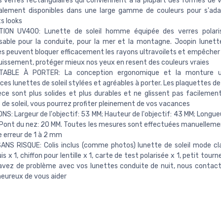
 verres rectangulaires qui conviennent à la plupart des formes de vi
alement disponibles dans une large gamme de couleurs pour s'ada
ts looks
ION UV400: Lunette de soleil homme équipée des verres polari
sable pour la conduite, pour la mer et la montagne. Joopin lunette
es peuvent bloquer efficacement les rayons ultravoilets et empêcher l
ouissement, protéger mieux nos yeux en resent des couleurs vraies
ABLE À PORTER: La conception ergonomique et la monture ul
ces lunettes de soleil stylées et agréables à porter. Les plaquettes d
èce sont plus solides et plus durables et ne glissent pas facilemen
 de soleil, vous pourrez profiter pleinement de vos vacances
NS: Largeur de l'objectif: 53 MM; Hauteur de l'objectif: 43 MM; Longue
Pont du nez: 20 MM. Toutes les mesures sont effectuées manuellement
e erreur de 1 à 2 mm
NS RISQUE: Colis inclus (comme photos) lunette de soleil mode cla
s x 1, chiffon pour lentille x 1, carte de test polarisée x 1, petit tourne
avez de problème avec vos lunettes conduite de nuit, nous contac
heureux de vous aider