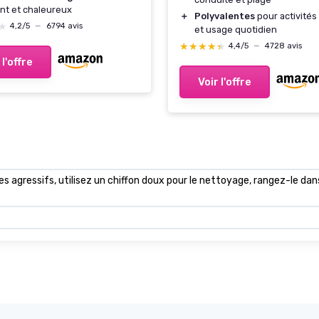
nt et chaleureux
＋
Polyvalentes
pour activités
★
★
4,2/5
—
6794 avis
et usage quotidien
★★★★★
★★★★★
4,4/5
—
4728 avis
 l'offre
Voir l'offre
es agressifs, utilisez un chiffon doux pour le nettoyage, rangez-le da