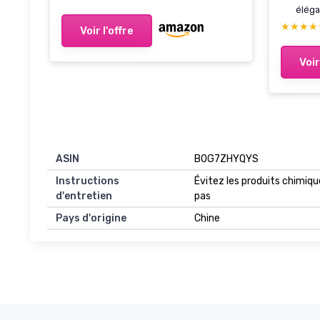
éléga
★★★★
★★★★
Voir l'offre
Voir
ASIN
B0G7ZHYQYS
Instructions
Évitez les produits chimiqu
d'entretien
pas
Pays d'origine
Chine