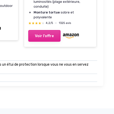
luminosités (plage extérieure,
 outdoor
conduite)
＋
Monture tortue
sobre et
polyvalente
★★★★★
★★★★★
4,2/5
—
1325 avis
Voir l'offre
ns un étui de protection lorsque vous ne vous en servez