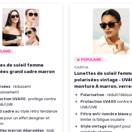
ULAIRE
🔥 POPULAIRE
es de soleil femme
CARFIA
sées grand cadre marron
Lunettes de soleil femm
polarisées vintage - UV4
monture A marron, verres
risées
: réduisent
ouissement
＋
Polarisation
: réduit l'éblo
ection UV400
: protège contre
＋
Protection UV400
contre l
UVA/UVB
UVA/UVB
d cadre
au style rétro tendance
＋
Filtre anti-lumière bleue
p
ss
pour un effet designer et
limiter la fatigue oculaire
in
＋
Style vintage
élégant pour
illes marron dégradées
: look
conduite et plage