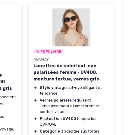
🔥 POPULAIRE
AVAWAY
Lunettes de soleil cat-eye
polarisées femme - UV400,
e
monture tortue, verres gris
00 -
＋
Style vintage
cat-eye élégant et
 gris
tendance
uissement
＋
Verres polarisés
réduisent
es
l'éblouissement et améliorent le
confort visuel
our
＋
Protection UV400
bloque les
UVA/UVB
 voyage,
＋
Catégorie 3
adaptée aux fortes