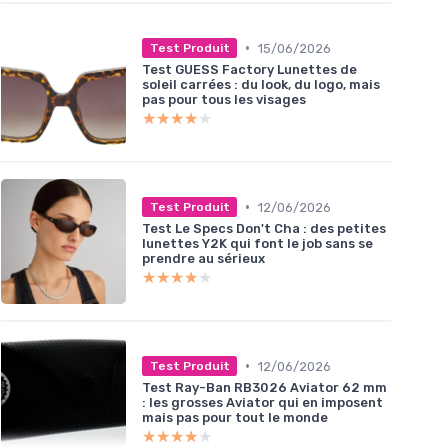
•
15/06/2026
Test Produit
Test GUESS Factory Lunettes de
soleil carrées : du look, du logo, mais
pas pour tous les visages
★★★★★
★★★★★
•
12/06/2026
Test Produit
Test Le Specs Don't Cha : des petites
lunettes Y2K qui font le job sans se
prendre au sérieux
★★★★★
★★★★★
•
12/06/2026
Test Produit
Test Ray-Ban RB3026 Aviator 62 mm
: les grosses Aviator qui en imposent
mais pas pour tout le monde
★★★★★
★★★★★