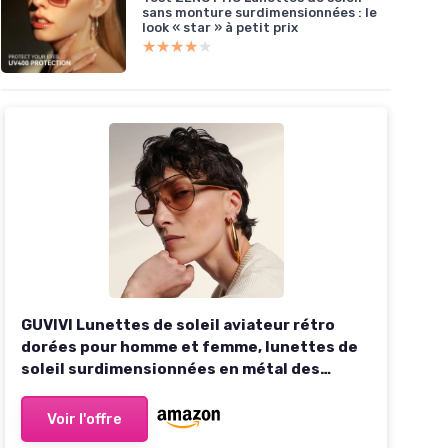
sans monture surdimensionnées : le
look « star » à petit prix
★★★★★
★★★★★
GUVIVI Lunettes de soleil aviateur rétro
dorées pour homme et femme, lunettes de
soleil surdimensionnées en métal des
années 70 Monture Dorée - Verres
Champagne 63 - Millimètres
Voir l'offre