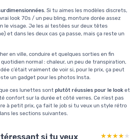
surdimensionnées
. Si tu aimes les modèles discrets,
 vrai look 70s / un peu bling, monture dorée assez
 le visage. Je les ai testées sur deux têtes
ine) et dans les deux cas ça passe, mais ça reste un
er en ville, conduire et quelques sorties en fin
 quotidien normal : chaleur, un peu de transpiration,
idée c’était vraiment de voir si, pour le prix, ça peut
reste un gadget pour les photos Insta.
 que ces lunettes sont
plutôt réussies pour le look
et
té confort sur la durée et côté verres. Ce n’est pas
à petit prix, ça fait le job si tu veux un style rétro
 dans les sections suivantes.
ntéressant si tu veux
★★★★★
★★★★★