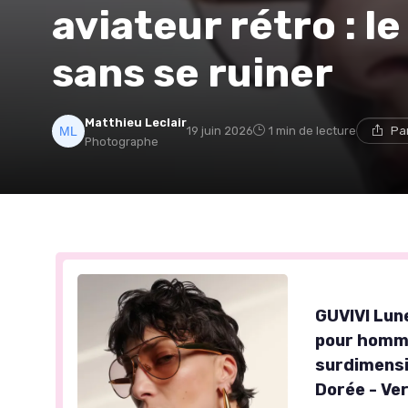
aviateur rétro : l
sans se ruiner
Matthieu Leclair
19 juin 2026
1 min de lecture
Pa
Photographe
GUVIVI Lun
pour homme
surdimensi
Dorée - Ve