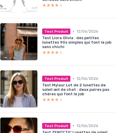
★★★★★
★★★★★
•
12/06/2026
Test Produit
Test Liora Olivia : des petites
lunettes 90s simples qui font le job
sans chichi
★★★★★
★★★★★
•
12/06/2026
Test Produit
Test Myiaur Lot de 2 lunettes de
soleil œil de chat : deux paires pas
chères qui font le job
★★★★★
★★★★★
•
12/06/2026
Test Produit
Test ZENOTTIC Lunettes de soleil