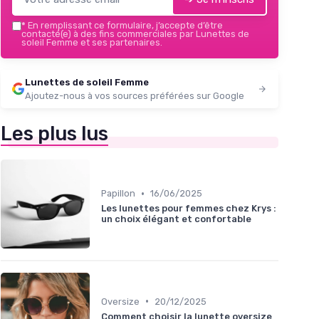
*
En remplissant ce formulaire, j’accepte d’être
contacté(e) à des fins commerciales par Lunettes de
soleil Femme et ses partenaires.
Lunettes de soleil Femme
Ajoutez-nous à vos sources préférées sur Google
Les plus lus
•
Papillon
16/06/2025
Les lunettes pour femmes chez Krys :
un choix élégant et confortable
•
Oversize
20/12/2025
Comment choisir la lunette oversize