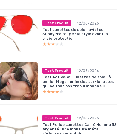
•
12/06/2026
Test Produit
Test Lunettes de soleil aviateur
SunnyPro rouge : le style avant la
vraie protection
★★★★★
★★★★★
•
12/06/2026
Test Produit
Test ActiveSol Lunettes de soleil à
enfiler Mega : enfin des sur-lunettes
qui ne font pas trop « mouche »
★★★★★
★★★★★
•
12/06/2026
Test Produit
Test Police Lunettes Carré Homme 52
Argenté : une monture métal
sérieuse sans chichi