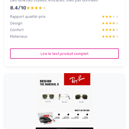
Des lunettes stylées, efficaces, mais pas données
8.4/10
★★★★★
★★★★★
Rapport qualité-prix
★★★★★
★★★★★
Design
★★★★★
★★★★★
Confort
★★★★★
★★★★★
Materiaux
★★★★★
★★★★★
Lire le test produit complet