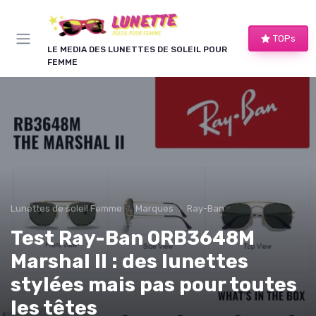
Panneau de gestion des cookies
TOPs
LE MEDIA DES LUNETTES DE SOLEIL POUR
FEMME
Lunettes de soleil Femme
Marques
Ray-Ban
Test Ray-Ban 0RB3648M
Marshal II : des lunettes
stylées mais pas pour toutes
les têtes