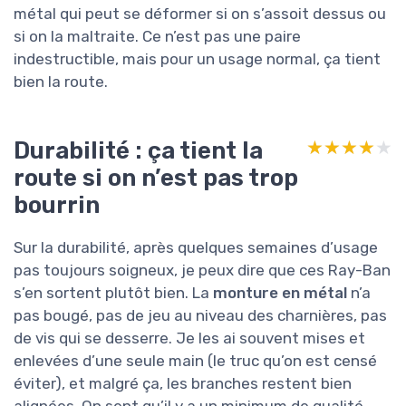
métal qui peut se déformer si on s’assoit dessus ou
si on la maltraite. Ce n’est pas une paire
indestructible, mais pour un usage normal, ça tient
bien la route.
Durabilité : ça tient la
★★★★★
★★★★★
route si on n’est pas trop
bourrin
Sur la durabilité, après quelques semaines d’usage
pas toujours soigneux, je peux dire que ces Ray-Ban
s’en sortent plutôt bien. La
monture en métal
n’a
pas bougé, pas de jeu au niveau des charnières, pas
de vis qui se desserre. Je les ai souvent mises et
enlevées d’une seule main (le truc qu’on est censé
éviter), et malgré ça, les branches restent bien
alignées. On sent qu’il y a un minimum de qualité