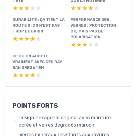
TÊTE
QUE LA MOYENNE
★★★★★
★★★★★
★★★★★
★★★★★
DURABILITÉ : ÇA TIENT LA
PERFORMANCE DES
ROUTE SI ON N’EST PAS
VERRES : PROTECTION
TROP BOURRIN
OK, MAIS PAS DE
POLARISATION
★★★★★
★★★★★
★★★★★
★★★★★
CE QU’ON ACHÈTE
VRAIMENT AVEC CES RAY-
BAN 0RB3648M
★★★★★
★★★★★
POINTS FORTS
Design hexagonal original avec monture
dorée et verres dégradés maroon
Verres minéraux résistants aux rayures,