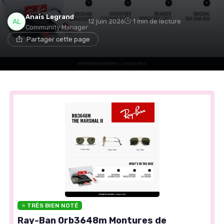
Anaïs Legrand
12 juin 2026
1 min de lecture
Community Manager
Partager cette page
⭐ TRÈS BIEN NOTÉ
Ray-Ban 0rb3648m Montures de