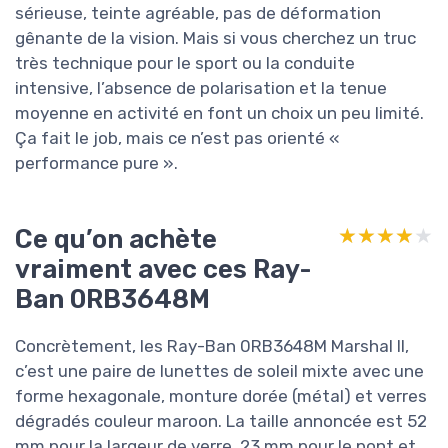
sérieuse, teinte agréable, pas de déformation
gênante de la vision. Mais si vous cherchez un truc
très technique pour le sport ou la conduite
intensive, l’absence de polarisation et la tenue
moyenne en activité en font un choix un peu limité.
Ça fait le job, mais ce n’est pas orienté «
performance pure ».
Ce qu’on achète
★★★★★
★★★★★
vraiment avec ces Ray-
Ban 0RB3648M
Concrètement, les Ray-Ban 0RB3648M Marshal II,
c’est une paire de lunettes de soleil mixte avec une
forme hexagonale, monture dorée (métal) et verres
dégradés couleur maroon. La taille annoncée est 52
mm pour la largeur de verre, 23 mm pour le pont et