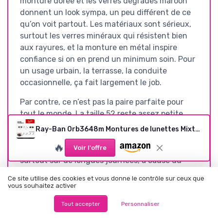
monture dorée et les verres dégradés maroon
donnent un look sympa, un peu différent de ce
qu’on voit partout. Les matériaux sont sérieux,
surtout les verres minéraux qui résistent bien
aux rayures, et la monture en métal inspire
confiance si on en prend un minimum soin. Pour
un usage urbain, la terrasse, la conduite
occasionnelle, ça fait largement le job.
Par contre, ce n’est pas la paire parfaite pour
tout le monde. La taille 52 reste assez petite,
donc les gens avec un visage large risquent de
Ray-Ban 0rb3648m Montures de lunettes Mixte (lot de 1) 52.0 Noir (Gold)
trouver ça un peu serré ou visuellement trop
🔥
Voir l'offre
petit. Le confort est correct mais pas fou,
surtout sur de longues journées, à cause du
poids et de la pression sur le nez et les tempes.
Ce site utilise des cookies et vous donne le contrôle sur ceux que
L’absence de polarisation est aussi un vrai point
vous souhaitez activer
faible à ce niveau de prix, surtout si vous
Tout accepter
Personnaliser
conduisez beaucoup ou si vous êtes habitué à