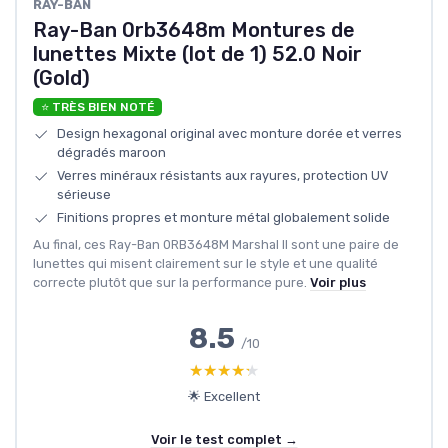
RAY-BAN
Ray-Ban 0rb3648m Montures de
lunettes Mixte (lot de 1) 52.0 Noir
(Gold)
⭐ TRÈS BIEN NOTÉ
Design hexagonal original avec monture dorée et verres
dégradés maroon
Verres minéraux résistants aux rayures, protection UV
sérieuse
Finitions propres et monture métal globalement solide
Au final, ces Ray-Ban 0RB3648M Marshal II sont une paire de
lunettes qui misent clairement sur le style et une qualité
correcte plutôt que sur la performance pure.
Voir plus
8.5
/10
★★★★★
★★★★★
🌟 Excellent
Voir le test complet →