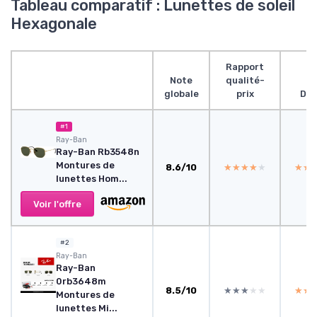
Tableau comparatif : Lunettes de soleil
Hexagonale
Rapport
Note
qualité-
globale
prix
Des
#1
Ray-Ban
Ray-Ban Rb3548n
Montures de
8.6/10
★★★★★
★★★★★
★★
★★
lunettes Hom...
Voir l'offre
#2
Ray-Ban
Ray-Ban
0rb3648m
8.5/10
★★★★★
★★★★★
★★
★★
Montures de
lunettes Mi...