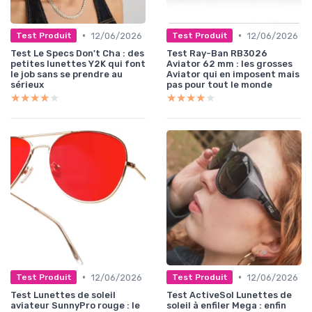
•
•
12/06/2026
12/06/2026
Test Produit
Test Produit
Test Le Specs Don't Cha : des
Test Ray-Ban RB3026
petites lunettes Y2K qui font
Aviator 62 mm : les grosses
le job sans se prendre au
Aviator qui en imposent mais
sérieux
pas pour tout le monde
★★★★★
★★★★★
★★★★★
★★★★★
•
•
12/06/2026
12/06/2026
Test Produit
Test Produit
Test Lunettes de soleil
Test ActiveSol Lunettes de
aviateur SunnyPro rouge : le
soleil à enfiler Mega : enfin