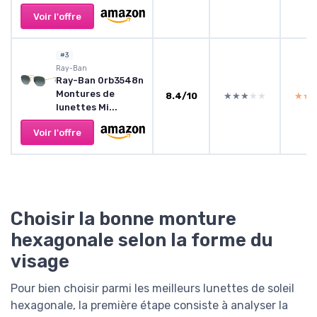
Voir l'offre
#3
Ray-Ban
Ray-Ban 0rb3548n
Montures de
8.4/10
★★★★★
★★★★★
★★
★★
lunettes Mi...
Voir l'offre
Choisir la bonne monture
hexagonale selon la forme du
visage
Pour bien choisir parmi les meilleurs lunettes de soleil
hexagonale, la première étape consiste à analyser la