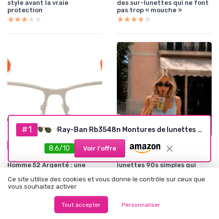
style avant la vraie
des sur-lunettes qui ne font
protection
pas trop « mouche »
★★★★★
★★★★★
★★★★★
★★★★★
#1
Ray-Ban Rb3548n Montures de lunettes Homme (lot de 1) 51 Or
•
•
12/06/2026
12/06/2026
Test Produit
Test Produit
8.6/10
Voir l'offre
Test Police Lunettes Carré
Test Liora Olivia : des petites
Homme 52 Argenté : une
lunettes 90s simples qui
monture métal sérieuse sans
font le job sans chichi
Ce site utilise des cookies et vous donne le contrôle sur ceux que
chichi
★★★★★
★★★★★
vous souhaitez activer
★★★★★
★★★★★
Tout accepter
Personnaliser