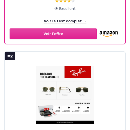
★★★★★
★★★★★
🌟 Excellent
Voir le test complet →
Voir l'offre
#2