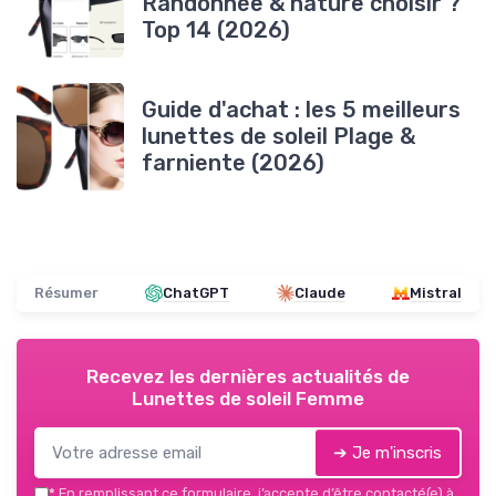
Randonnée & nature choisir ?
Top 14 (2026)
Guide d'achat : les 5 meilleurs
lunettes de soleil Plage &
farniente (2026)
Résumer
ChatGPT
Claude
Mistral
Recevez les dernières actualités de
Lunettes de soleil Femme
➔ Je m'inscris
*
En remplissant ce formulaire, j’accepte d’être contacté(e) à