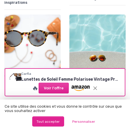
inspirations
Carfia
•
•
Gucci
30/11/2025
Chanel
24/10/2025
Lunettes de Soleil Femme Polarisee Vintage Protection UV400 Voyage Conduite Plage Outdoor/Lunettes Anti Lumiere Bleue pour Anti Fatigue oculaire A-monture Marron Verres Marron
Comment choisir ses
Les lunettes de soleil pour
🔥
lunettes de soleil femme
femmes de la marque Chloé :
Voir l'offre
Fendi pour un style unique
élégance et protection
Ce site utilise des cookies et vous donne le contrôle sur ceux que
vous souhaitez activer
Tout accepter
Personnaliser