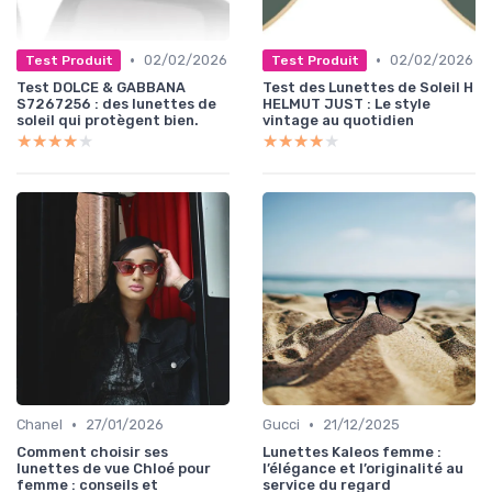
•
•
02/02/2026
02/02/2026
Test Produit
Test Produit
Test DOLCE & GABBANA
Test des Lunettes de Soleil H
S7267256 : des lunettes de
HELMUT JUST : Le style
soleil qui protègent bien.
vintage au quotidien
★★★★★
★★★★★
★★★★★
★★★★★
•
•
Chanel
27/01/2026
Gucci
21/12/2025
Comment choisir ses
Lunettes Kaleos femme :
lunettes de vue Chloé pour
l’élégance et l’originalité au
femme : conseils et
service du regard