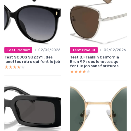
•
•
02/02/2026
02/02/2026
Test Produit
Test Produit
Test SOJOS SJ2391 : des
Test D.Franklin California
lunettes rétro qui font le job
Brun 99 : des lunettes qui
font le job sans fioritures
★★★★★
★★★★★
★★★★★
★★★★★