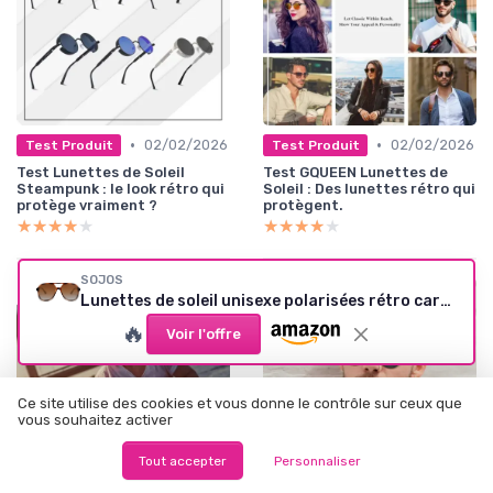
•
•
02/02/2026
02/02/2026
Test Produit
Test Produit
Test Lunettes de Soleil
Test GQUEEN Lunettes de
Steampunk : le look rétro qui
Soleil : Des lunettes rétro qui
protège vraiment ?
protègent.
★★★★★
★★★★★
★★★★★
★★★★★
SOJOS
Lunettes de soleil unisexe polarisées rétro carrées UV400 (Tortue/Brun)
🔥
Voir l'offre
Ce site utilise des cookies et vous donne le contrôle sur ceux que
vous souhaitez activer
Tout accepter
Personnaliser