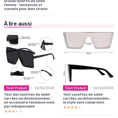
Grosse lunette de soleil
femme : tendances et
conseils pour bien choisir
À lire aussi
•
•
02/02/2026
02/02/2026
Test Produit
Test Produit
Test des lunettes de soleil
Test Lunettes de soleil
carrées surdimensionnées :
carrées surdimensionnées :
un accessoire tendance mais
le style sans compromis
pas indispensable
★★★★★
★★★★★
★★★★★
★★★★★