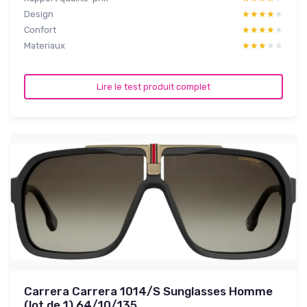
Design
★★★★★
★★★★★
Confort
★★★★★
★★★★★
Materiaux
★★★★★
★★★★★
Lire le test produit complet
Carrera Carrera 1014/S Sunglasses Homme
(lot de 1) 64/10/135...