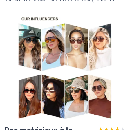
★★★★★
★★★★★