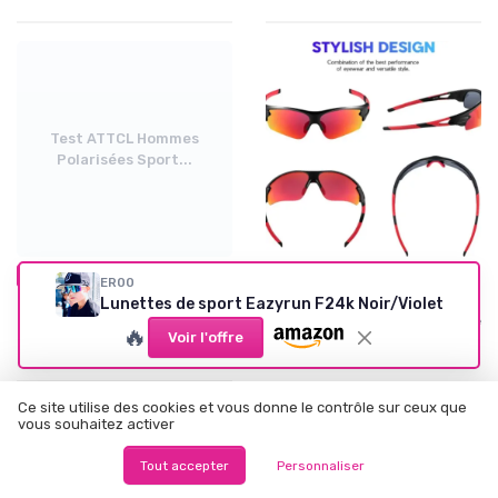
Test ATTCL Hommes
Polarisées Sport...
•
•
02/02/2026
02/02/2026
Test Produit
Test Produit
ER00
Lunettes de sport Eazyrun F24k Noir/Violet
Test ATTCL Hommes
Test BEACOOL Lunette de
Polarisées Sport : lunettes
Soleil de Sports : Elles font le
🔥
de soleil sportives au
taf mais sans plus.
Voir l'offre
quotidien
★★★★★
★★★★★
Ce site utilise des cookies et vous donne le contrôle sur ceux que
vous souhaitez activer
Tout accepter
Personnaliser