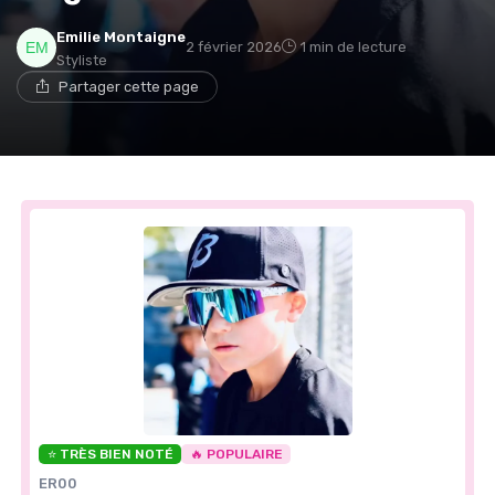
Emilie Montaigne
2 février 2026
1 min de lecture
Styliste
Partager cette page
⭐ TRÈS BIEN NOTÉ
🔥 POPULAIRE
ER00