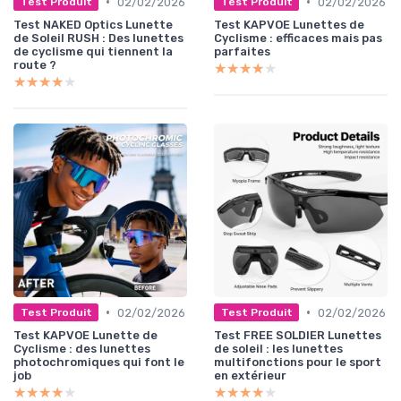
•
•
02/02/2026
02/02/2026
Test Produit
Test Produit
Test NAKED Optics Lunette
Test KAPVOE Lunettes de
de Soleil RUSH : Des lunettes
Cyclisme : efficaces mais pas
de cyclisme qui tiennent la
parfaites
route ?
★★★★★
★★★★★
★★★★★
★★★★★
•
•
02/02/2026
02/02/2026
Test Produit
Test Produit
Test KAPVOE Lunette de
Test FREE SOLDIER Lunettes
Cyclisme : des lunettes
de soleil : les lunettes
photochromiques qui font le
multifonctions pour le sport
job
en extérieur
★★★★★
★★★★★
★★★★★
★★★★★