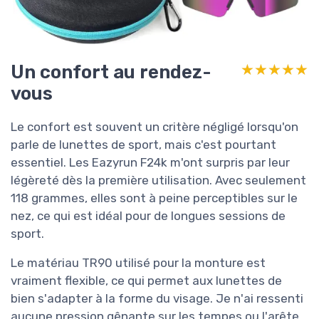
Un confort au rendez-
★★★★★
★★★★★
vous
Le confort est souvent un critère négligé lorsqu'on
parle de lunettes de sport, mais c'est pourtant
essentiel. Les Eazyrun F24k m'ont surpris par leur
légèreté dès la première utilisation. Avec seulement
118 grammes, elles sont à peine perceptibles sur le
nez, ce qui est idéal pour de longues sessions de
sport.
Le matériau TR90 utilisé pour la monture est
vraiment flexible, ce qui permet aux lunettes de
bien s'adapter à la forme du visage. Je n'ai ressenti
aucune pression gênante sur les tempes ou l'arête