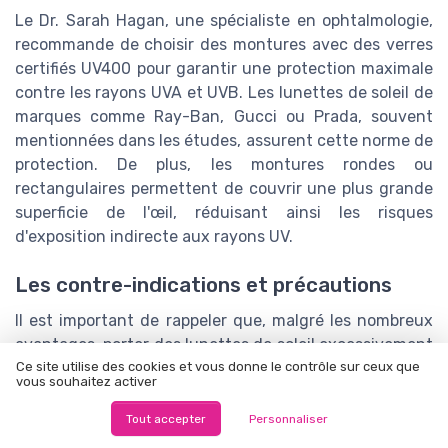
Le Dr. Sarah Hagan, une spécialiste en ophtalmologie,
recommande de choisir des montures avec des verres
certifiés UV400 pour garantir une protection maximale
contre les rayons UVA et UVB. Les lunettes de soleil de
marques comme Ray-Ban, Gucci ou Prada, souvent
mentionnées dans les études, assurent cette norme de
protection. De plus, les montures rondes ou
rectangulaires permettent de couvrir une plus grande
superficie de l'œil, réduisant ainsi les risques
d'exposition indirecte aux rayons UV.
Les contre-indications et précautions
Il est important de rappeler que, malgré les nombreux
avantages, porter des lunettes de soleil excessivement
sombres dans des environnements peu éclairés peut
Ce site utilise des cookies et vous donne le contrôle sur ceux que
vous souhaitez activer
provoquer une dilatation des pupilles et une réduction
de l'acuité visuelle. Par conséquent, le choix des
Tout accepter
Personnaliser
lunettes
doit être adapté en fonction des conditions