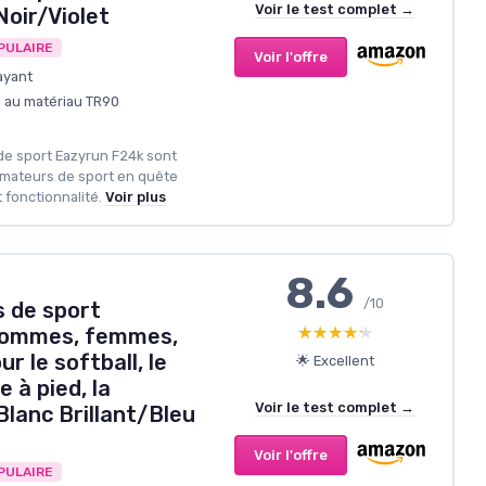
Voir le test complet →
oir/Violet
PULAIRE
Voir l'offre
ayant
e au matériau TR90
 de sport Eazyrun F24k sont
amateurs de sport en quête
t fonctionnalité.
Voir plus
8.6
/10
 de sport
★★★★★
★★★★★
 hommes, femmes,
ur le softball, le
🌟 Excellent
e à pied, la
Voir le test complet →
lanc Brillant/Bleu
Voir l'offre
PULAIRE