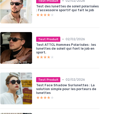
•
02/02/2026
Test Produit
Test des lunettes de soleil polarisées
: l'accessoire sportif qui fait le job
★★★★★
★★★★★
•
02/02/2026
Test Produit
Test ATTCL Hommes Polarisées : les
lunettes de soleil qui font le job en
sport.
★★★★★
★★★★★
•
02/02/2026
Test Produit
Test Face Shadow Surlunettes : La
solution simple pour les porteurs de
lunettes
★★★★★
★★★★★