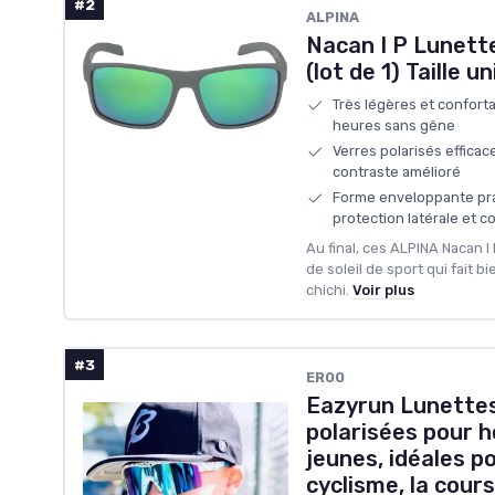
#2
ALPINA
Nacan I P Lunette
(lot de 1) Taille 
Très légères et confort
heures sans gêne
Verres polarisés efficace
contraste amélioré
Forme enveloppante pra
protection latérale et co
Au final, ces ALPINA Nacan I 
de soleil de sport qui fait 
chichi.
Voir plus
#3
‎ER00
Eazyrun Lunettes
polarisées pour
jeunes, idéales po
cyclisme, la cours