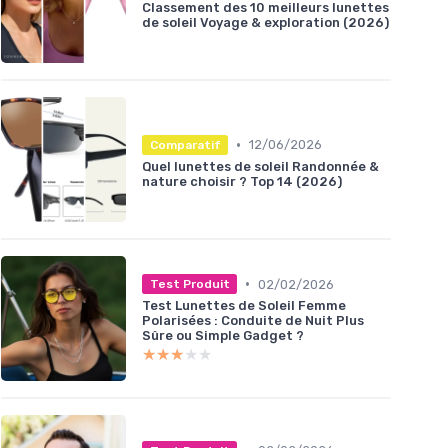
Classement des 10 meilleurs lunettes
de soleil Voyage & exploration (2026)
•
12/06/2026
Comparatif
Quel lunettes de soleil Randonnée &
nature choisir ? Top 14 (2026)
•
02/02/2026
Test Produit
Test Lunettes de Soleil Femme
Polarisées : Conduite de Nuit Plus
Sûre ou Simple Gadget ?
★★★★★
★★★★★