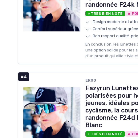
randonnée F24k N
⭐ TRÈS BIEN NOTÉ
🔥 PO
Design moderne et attr
Confort supérieur grâc
Bon rapport qualité-prix
En conclusion, les lunettes
une option solide pour les 
d'un produit qui allie style e
#4
‎ER00
Eazyrun Lunettes
polarisées pour
jeunes, idéales po
cyclisme, la cours
randonnée F24d B
Blanc
⭐ TRÈS BIEN NOTÉ
🔥 PO