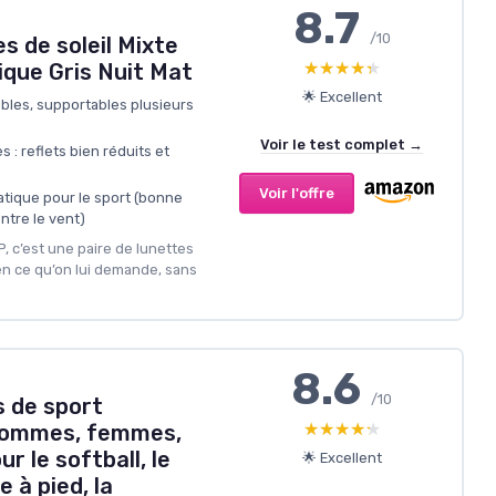
8.7
/10
s de soleil Mixte
★★★★★
★★★★★
unique Gris Nuit Mat
🌟 Excellent
ables, supportables plusieurs
Voir le test complet →
s : reflets bien réduits et
Voir l'offre
tique pour le sport (bonne
ntre le vent)
P, c’est une paire de lunettes
bien ce qu’on lui demande, sans
8.6
/10
 de sport
★★★★★
★★★★★
 hommes, femmes,
ur le softball, le
🌟 Excellent
e à pied, la