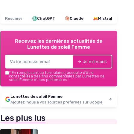
Résumer
ChatGPT
Claude
Mistral
Recevez les dernières actualités de
Lunettes de soleil Femme
➔ Je m'inscris
*
En remplissant ce formulaire, j’accepte d’être
contacté(e) à des fins commerciales par Lunettes de
soleil Femme et ses partenaires.
Lunettes de soleil Femme
Ajoutez-nous à vos sources préférées sur Google
Les plus lus