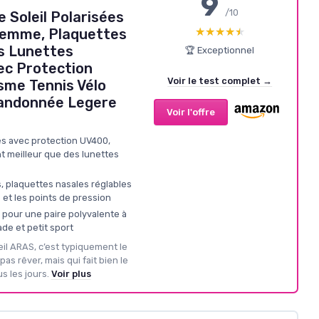
9
/10
 Soleil Polarisées
★★★★★
★★★★★
emme, Plaquettes
s Lunettes
🏆 Exceptionnel
ec Protection
Voir le test complet →
sme Tennis Vélo
andonnée Legere
Voir l'offre
és avec protection UV400,
t meilleur que des lunettes
, plaquettes nasales réglables
s et les points de pression
 pour une paire polyvalente à
ade et petit sport
leil ARAS, c’est typiquement le
pas rêver, mais qui fait bien le
s les jours.
Voir plus