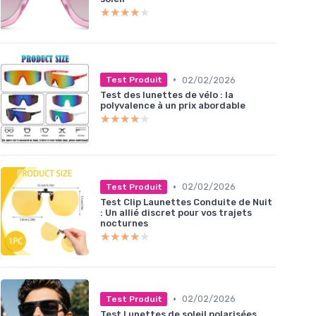
★★★★★
★★★★★
•
02/02/2026
Test Produit
Test des lunettes de vélo : la
polyvalence à un prix abordable
★★★★★
★★★★★
•
02/02/2026
Test Produit
Test Clip Launettes Conduite de Nuit
: Un allié discret pour vos trajets
nocturnes
★★★★★
★★★★★
•
02/02/2026
Test Produit
Test Lunettes de soleil polarisées