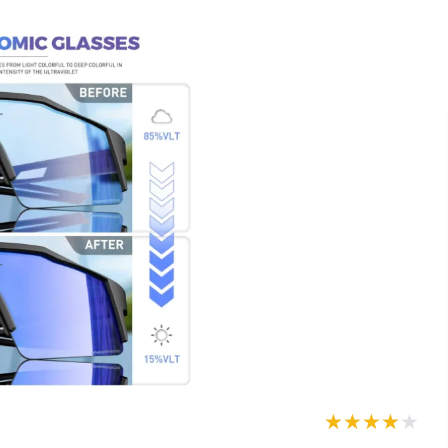
★★★★★
★★★★★