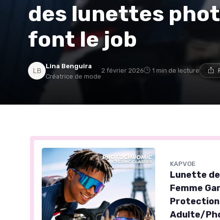
des lunettes pho
font le job
Lina Benguira
2 février 2026
1 min de lecture
Créatrice de mode
KAPVOE
Lunette d
Femme Garç
Protectio
Adulte/Ph