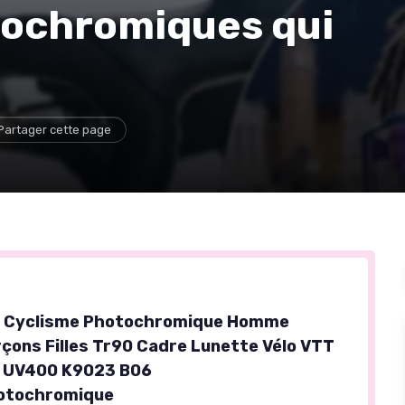
tochromiques qui
Partager cette page
e Cyclisme Photochromique Homme
ons Filles Tr90 Cadre Lunette Vélo VTT
n UV400 K9023 B06
otochromique