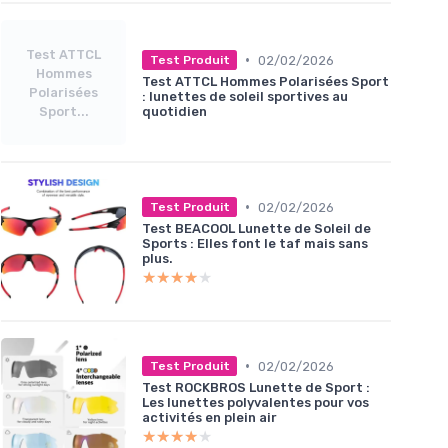
Test ATTCL
•
02/02/2026
Test Produit
Hommes
Test ATTCL Hommes Polarisées Sport
Polarisées
: lunettes de soleil sportives au
Sport...
quotidien
•
02/02/2026
Test Produit
Test BEACOOL Lunette de Soleil de
Sports : Elles font le taf mais sans
plus.
★★★★★
★★★★★
•
02/02/2026
Test Produit
Test ROCKBROS Lunette de Sport :
Les lunettes polyvalentes pour vos
activités en plein air
★★★★★
★★★★★