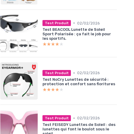
•
02/02/2026
Test Produit
Test BEACOOL Lunette de Soleil
Sport Polarisée : ça fait le job pour
les sportifs.
★★★★★
★★★★★
•
02/02/2026
Test Produit
Test NoCry Lunettes de sécurité :
protection et confort sans fioritures
★★★★★
★★★★★
•
02/02/2026
Test Produit
Test FEISEDY Lunettes de Soleil : des
lunettes qui font le boulot sous le
soleil