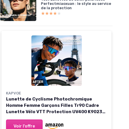
Perfectmiaoxuan : le style au service
de la protection
★★★★★
★★★★★
KAPVOE
Lunette de Cyclisme Photochromique
Homme Femme Garçons Filles Tr90 Cadre
Lunette Vélo VTT Protection UV400 K9023
B06 Adulte/Photochromique
Voir l'offre