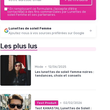
*
En remplissant ce formulaire, j’accepte d’être
contacté(e) à des fins commerciales par Lunettes de
soleil Femme et ses partenaires.
Lunettes de soleil Femme
Ajoutez-nous à vos sources préférées sur Google
Les plus lus
•
Mode
12/06/2025
Les lunettes de soleil femme noires :
tendances, choix et conseils
•
02/02/2026
Test Produit
Test KANASTAL Lunettes de Soleil :