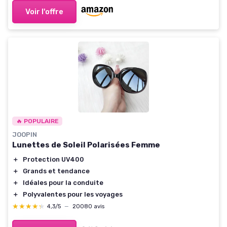
Voir l'offre
🔥 POPULAIRE
JOOPIN
Lunettes de Soleil Polarisées Femme
＋
Protection UV400
＋
Grands et tendance
＋
Idéales pour la conduite
＋
Polyvalentes pour les voyages
★★★★★
★★★★★
4,3/5
—
20080 avis