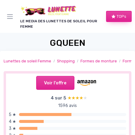
Panneau de gestion des cookies
TOPs
LE MEDIA DES LUNETTES DE SOLEIL POUR
FEMME
GQUEEN
Lunettes de soleil Femme
Shopping
Formes de monture
Formes
Voir l'offre
4 sur 5
★★★★★
★★★★★
1596 avis
5 ★
4 ★
3 ★