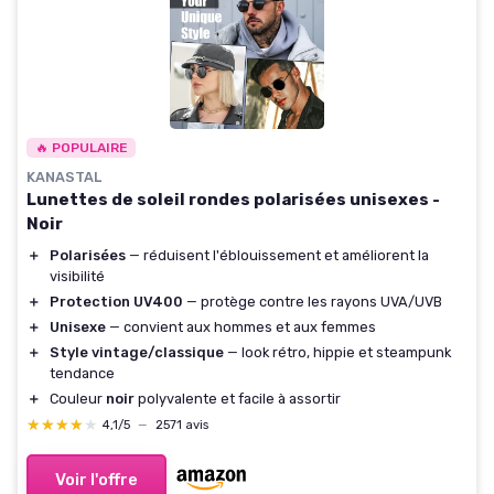
🔥 POPULAIRE
KANASTAL
Lunettes de soleil rondes polarisées unisexes -
Noir
＋
Polarisées
— réduisent l'éblouissement et améliorent la
visibilité
＋
Protection UV400
— protège contre les rayons UVA/UVB
＋
Unisexe
— convient aux hommes et aux femmes
＋
Style vintage/classique
— look rétro, hippie et steampunk
tendance
＋
Couleur
noir
polyvalente et facile à assortir
★★★★★
★★★★★
4,1/5
—
2571 avis
Voir l'offre