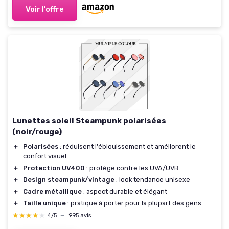
Voir l'offre
Lunettes soleil Steampunk polarisées
(noir/rouge)
＋
Polarisées
: réduisent l'éblouissement et améliorent le
confort visuel
＋
Protection UV400
: protège contre les UVA/UVB
＋
Design steampunk/vintage
: look tendance unisexe
＋
Cadre métallique
: aspect durable et élégant
＋
Taille unique
: pratique à porter pour la plupart des gens
★★★★★
★★★★★
4/5
—
995 avis