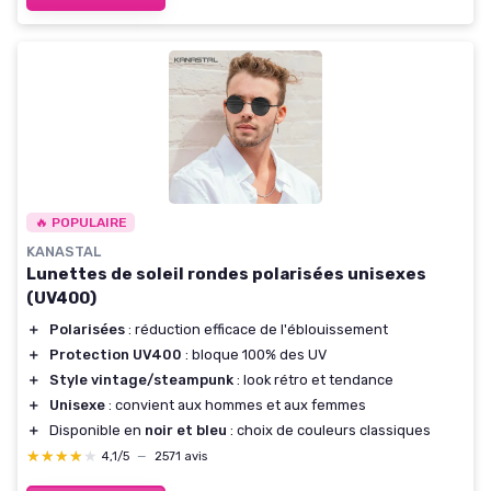
🔥 POPULAIRE
KANASTAL
Lunettes de soleil rondes polarisées unisexes
(UV400)
＋
Polarisées
: réduction efficace de l'éblouissement
＋
Protection UV400
: bloque 100% des UV
＋
Style vintage/steampunk
: look rétro et tendance
＋
Unisexe
: convient aux hommes et aux femmes
＋
Disponible en
noir et bleu
: choix de couleurs classiques
★★★★★
★★★★★
4,1/5
—
2571 avis