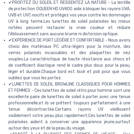
✔PROFITEZ DU SOLEIL ET RESSENTEZ LA NATURE - La lentille
de protection GQUEEN HD UV400 aide à bloquer les rayons UVA,
UVB et UVC nocifs et protégez vos yeux contre les dommages
UV à long terme.Les lunettes de soleil polarisées les mieux
notées peuvent restaurer la vraie couleur et réduire
l'éblouissement sans aucune brume ni distorsion optique.
✔EXPÉRIENCE DE PORT LÉGÈRE ET CONFORTABLE - Nous avons
choisi des matériaux PC ultra-légers pour la monture, des
verres polarisés incassables et des plaquettes de nez
souples.La caractéristique de haute résistance aux chocs et
de coefficient élastique rend le cadre plus doux pour la peau,
léger et durable.Chaque bord est lissé et poli pour que vous
oubliez que vous les portez.
✔LUNETTES DE SOLEIL BROWLINE CLASSIQUES POUR HOMMES
ET FEMMES - Ces lunettes de soleil rétro pour homme sont une
excellente paire de lunettes de soleil à porter avec une tenue
professionnelle,et ils se prêtent toujours parfaitement à une
tenue décontractée.Certains rayons UV vieillissent
visiblement votre peau plus rapidement.Ces lunettes de soleil
polarisées aident à conserver une apparence jeune,surtout
autour des yeux et de la peau du visage.