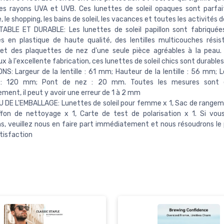
es rayons UVA et UVB. Ces lunettes de soleil opaques sont parfai
 le shopping, les bains de soleil, les vacances et toutes les activités de
ABLE ET DURABLE: Les lunettes de soleil papillon sont fabriquée
s en plastique de haute qualité, des lentilles multicouches rési
 et des plaquettes de nez d'une seule pièce agréables à la peau
x à l'excellente fabrication, ces lunettes de soleil chics sont durables
NS: Largeur de la lentille : 61 mm; Hauteur de la lentille : 56 mm; 
 : 120 mm; Pont de nez : 20 mm. Toutes les mesures sont e
ment, il peut y avoir une erreur de 1 à 2 mm
DE L'EMBALLAGE: Lunettes de soleil pour femme x 1, Sac de rangem
iffon de nettoyage x 1, Carte de test de polarisation x 1. Si vo
s, veuillez nous en faire part immédiatement et nous résoudrons le
tisfaction