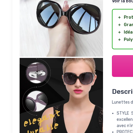
Voir la bo
＋
Pro
＋
Gran
＋
Idéa
＋
Poly
Descri
Lunettes de
STYLE S
excellen
avec n'i
PROTECTI