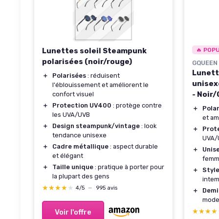
Lunettes soleil Steampunk
🔥 POP
polarisées (noir/rouge)
GQUEEN
Lunett
＋
Polarisées
: réduisent
unisex
l'éblouissement et améliorent le
- Noir/
confort visuel
＋
Protection UV400
: protège contre
＋
Pola
les UVA/UVB
et am
＋
Design steampunk/vintage
: look
＋
Prot
tendance unisexe
UVA/U
＋
Cadre métallique
: aspect durable
＋
Unis
et élégant
fem
＋
Taille unique
: pratique à porter pour
＋
Style
la plupart des gens
intem
★★★★★
★★★★★
4/5
—
995 avis
＋
Demi
mode
★★★★
★★★★
Voir l'offre