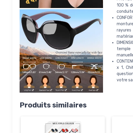
100 % d
conduite,
CONFORT
monture
rayures
matériau
DIMENSIO
temple
manuelle
CONTENU 
x 1, Ch
question
votre sa
Produits similaires