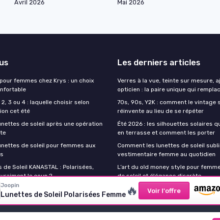
Avril 2026
Mai 2026
lus
Les derniers articles
 pour femmes chez Krys : un choix
Verres à la vue, teinte sur mesure, 
onfortable
opticien : la paire unique qui remplac
2, 3 ou 4 : laquelle choisir selon
70s, 90s, Y2K : comment le vintage s
ion cet été
réinvente au lieu de se répéter
unettes de soleil après une opération
Été 2026 : les silhouettes solaires q
cte
en terrasse et comment les porter
lunettes de soleil pour femmes aux
Comment les lunettes de soleil subli
es
vestimentaire femme au quotidien
 de Soleil KANASTAL : Polarisées,
L’art du old money style pour femme
 vraiment le coup ?
de soleil et élégance discrète
Joopin
🔥
Voir l'offre
Lunettes de Soleil Polarisées Femme
Mentions légales
Politique de confidentialité