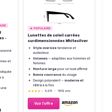
AIRE
🔥 POPULAIRE
l
Lunettes de soleil carrées
es -
surdimensionnées Whitesilver
＋
Style oversize
tendance et
nsionné
audacieux
＋
Unisexes
— adaptées aux hommes et
mmes et
femmes
＋
Monture large
pour un look affirmé
ndiquée
＋
Bonne couvrance
du visage
e à
＋
Design polyvalent —
moderne et
rétro
à la fois
e une
★★★★★
★★★★★
4,2/5
—
1832 avis
Voir l'offre