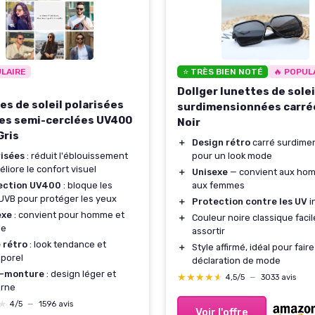
ULAIRE
⭐ TRÈS BIEN NOTÉ
🔥 POPUL
Dollger lunettes de solei
es de soleil polarisées
surdimensionnées carré
es semi-cerclées UV400
Noir
Gris
＋
Design rétro
carré surdime
risées
: réduit l'éblouissement
pour un look mode
éliore le confort visuel
＋
Unisexe
— convient aux ho
ection UV400
: bloque les
aux femmes
VB pour protéger les yeux
＋
Protection contre les UV
i
exe
: convient pour homme et
＋
Couleur noire classique facil
me
assortir
 rétro
: look tendance et
＋
Style affirmé, idéal pour fair
porel
déclaration de mode
-monture
: design léger et
★★★★★
★★★★★
4,5/5
—
3033 avis
rne
★
★
4/5
—
1596 avis
Voir l'offre