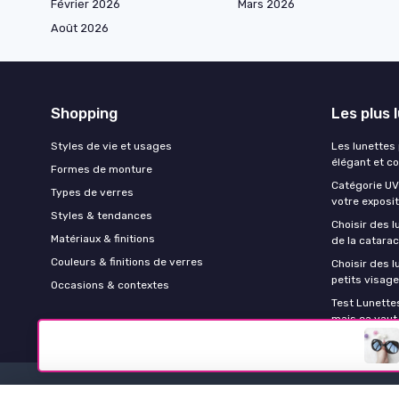
Février 2026
Mars 2026
Août 2026
Shopping
Les plus 
Styles de vie et usages
Les lunettes
élégant et c
Formes de monture
Catégorie UV 
Types de verres
votre exposit
Styles & tendances
Choisir des l
Matériaux & finitions
de la catara
Couleurs & finitions de verres
Choisir des 
petits visag
Occasions & contextes
Test Lunettes
mais ça vaut