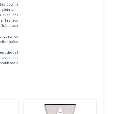
tes pour la
 plein air
s avec des
stantes aux
. Grâce aux
Longueur du
ffectuées
ent délicat
us avez des
 problème à