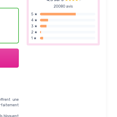
20080 avis
5 ★
4 ★
3 ★
2 ★
1 ★
ffrent une
arfaitement
ls bloquent