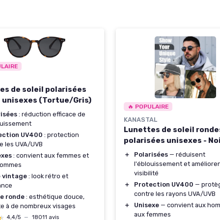
ULAIRE
es de soleil polarisées
 unisexes (Tortue/Gris)
🔥 POPULAIRE
risées
: réduction efficace de
KANASTAL
ouissement
Lunettes de soleil ronde
ection UV400
: protection
polarisées unisexes - No
e les UVA/UVB
＋
Polarisées
— réduisent
exes
: convient aux femmes et
l'éblouissement et amélioren
hommes
visibilité
e vintage
: look rétro et
＋
Protection UV400
— protè
ance
contre les rayons UVA/UVB
e ronde
: esthétique douce,
＋
Unisexe
— convient aux ho
e à de nombreux visages
aux femmes
★
★
4,4/5
—
18011 avis