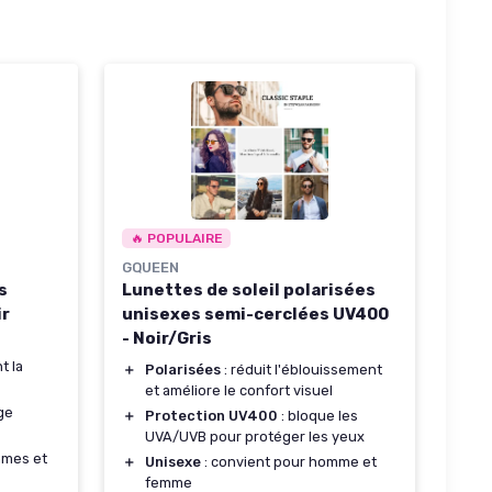
🔥 POPULAIRE
GQUEEN
s
Lunettes de soleil polarisées
ir
unisexes semi-cerclées UV400
- Noir/Gris
t la
＋
Polarisées
: réduit l'éblouissement
et améliore le confort visuel
ge
＋
Protection UV400
: bloque les
UVA/UVB pour protéger les yeux
mmes et
＋
Unisexe
: convient pour homme et
femme