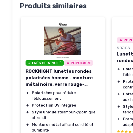
Produits similaires
🔥 POP
SOJOS
Lunett
rondes
⭐ TRÈS BIEN NOTÉ
🔥 POPULAIRE
＋
Pola
ROCKNIGHT lunettes rondes
l'ébl
polarisées homme - monture
＋
Prot
métal noire, verre rouge-
contr
orange
＋
Polarisées
pour réduire
＋
Unis
l'éblouissement
aux 
＋
Protection UV
intégrée
＋
Styl
＋
Style unique
steampunk/gothique
tend
attractif
＋
Form
＋
Monture métal
offrant solidité et
adapt
durabilité
★★★★
★★★★