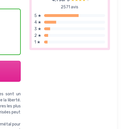
2571 avis
5 ★
4 ★
3 ★
2 ★
1 ★
es sont un
 la liberté.
res les plus
risées peut
 métal pour