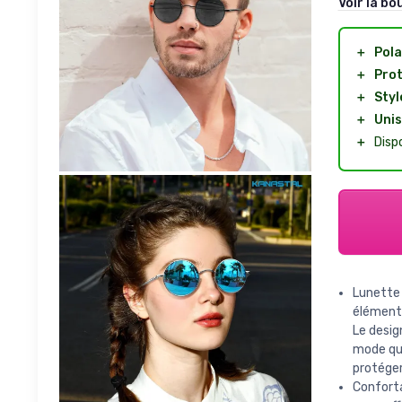
Voir la bo
＋
Pola
＋
Pro
＋
Styl
＋
Unis
＋
Disp
Lunette
élément 
Le design
mode qui
protége
Conforta