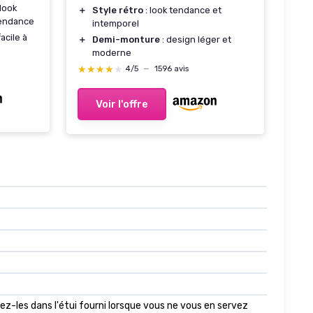
look
＋
Style rétro
: look tendance et
tendance
intemporel
acile à
＋
Demi-monture
: design léger et
moderne
★★★★★
★★★★★
4/5
—
1596 avis
Voir l'offre
gez-les dans l'étui fourni lorsque vous ne vous en servez