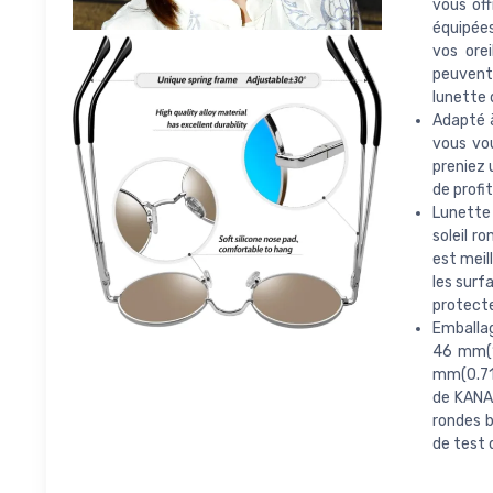
vous off
équipées
vos orei
peuvent
lunette 
Adapté à
vous vou
preniez 
de profi
Lunette 
soleil r
est meil
les surf
protecte
Emballage
46 mm(1
mm(0.71
de KANAS
rondes b
de test 