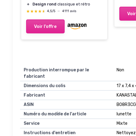
＋
Design rond
classique et rétro
★★★★★
★★★★★
4,5/5
—
4111 avis
Voir
Voir l'offre
Production interrompue par le
Non
fabricant
Dimensions du colis
17 x 7,4 
Fabricant
KANASTA
ASIN
B08R3CG
Numéro du modèle de l'article
lunette
Service
Mixte
Instructions d'entretien
Nettoyez l