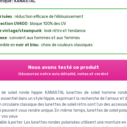
utique :
KANASTAL
risées
: réduction efficace de l'éblouissement
tection UV400
: bloque 100% des UV
e vintage/steampunk
: look rétro et tendance
exe
: convient aux hommes et aux femmes
onible en
noir et bleu
: choix de couleurs classiques
Nous avons testé ce produit
Découvrez notre avis détaillé, notes et verdict
 de soleil ronde hippie: KANASTAL lunettes de soleil homme rond
essentiel dans un style hippie, exprimant la recherche de l'amour et de
 circulaire classique des lunettes de soleil rétro sont l'un des accessoi
 peuvent vous rendre unique. En même temps, lunettes de soleil pola
r vos yeux
ble à porter: Les lunettes rondes polarisées utilisent une monture en