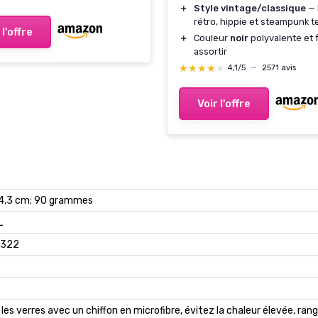
＋
Style vintage/classique
— 
rétro, hippie et steampunk 
 l'offre
＋
Couleur
noir
polyvalente et f
assortir
★★★★★
★★★★★
4,1/5
—
2571 avis
Voir l'offre
x 4,3 cm; 90 grammes
L
322
es verres avec un chiffon en microfibre, évitez la chaleur élevée, ran