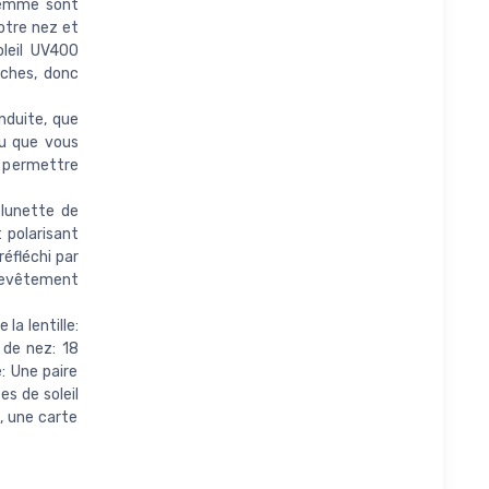
 femme sont
otre nez et
oleil UV400
nches, donc
nduite, que
ou que vous
us permettre
 lunette de
t polarisant
réfléchi par
e revêtement
la lentille:
 de nez: 18
: Une paire
s de soleil
, une carte