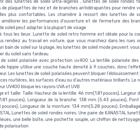
rir des lunettes de soleil ultra-légères , lunettes de soleil rondes
 de plaquettes de nez et de branches antidérapantes pour rendre v
lles plus confortables. Les charnière à ressort des lunettes de s
 améliorer les performances d'ouverture et de fermeture des bra
de soleil peut adapter à la plupart de visage
 tous les lieux: Lunette de soleil retro homme est idéale pour la co
s rendiez au travail en voiture, que vous marchiez dans les rues 
un bain de soleil sur la plage, les lunettes de soleil mode peuvent vo
ter du soleil sans fardeau
de soleil polarisée avec protection uv400: La lentille polarisée des
onde hippie utilise une couche haute densité à 9 couches, donc l'effe
leur. Les lunettes de soleil polarisées peuvent bloquer l'éblouissement 
aces routières, les surfaces d'eau ou d'autres matériaux brillants. L
ur UV400 bloque les rayons UVA et UVB
 et taille: Taille: Hauteur de la lentille: 46 mm(1.81 pouces), Largeur de 
.81 pouces), Longueur de la branche: 138 mm (5.43 pouces), Pont
 pouces), Longueur de la monture: 134 mm(5.28 pouces). Emballage
TAL Lunettes de soleil rondes noires, Une paire de KANASTAL lunette
leues, une belle boîte, une pochette souple, un chiffon de nettoyage
de polarisation