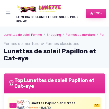
Panneau de gestion des cookies
TOPs
LE MEDIA DES LUNETTES DE SOLEIL POUR
FEMME
Lunettes de soleil Femme
Shopping
Formes de monture
Forme
Formes de monture ≫ Formes classiques
Lunettes de soleil Papillon et
Cat-eye
Top Lunettes de soleil Papillon et
🏆
Cat-eye
Lunettes Papillon en Strass
#1
🏆
8.6
/10
★★★★★
★★★★★