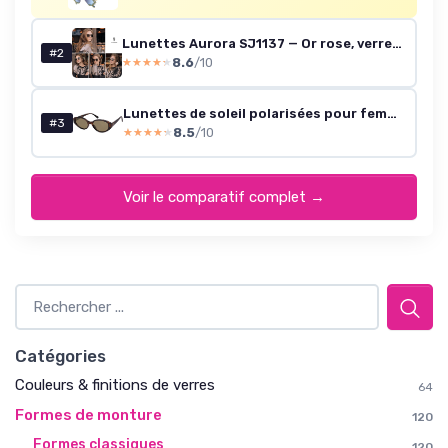
Lunettes Aurora SJ1137 — Or rose, verres gris-rose dégradés
#2
8.6
/10
★★★★★
★★★★★
Lunettes de soleil polarisées pour femme Ovale Rétro UV400 Protection œil de chat Vintage avec visage large Style SJ2608 Monture de Tortue et Verres Marron
#3
8.5
/10
★★★★★
★★★★★
Voir le comparatif complet →
Catégories
Couleurs & finitions de verres
64
Formes de monture
120
Formes classiques
120