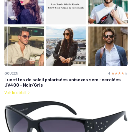
GQUEEN
4
☆☆☆☆☆
★★★★★
Lunettes de soleil polarisées unisexes semi-cerclées
UV400 - Noir/Gris
Voir le détail