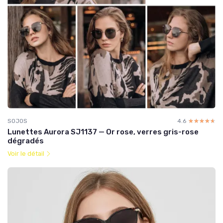
SOJOS
4.6
☆☆☆☆☆
★★★★★
Lunettes Aurora SJ1137 — Or rose, verres gris-rose
dégradés
Voir le détail