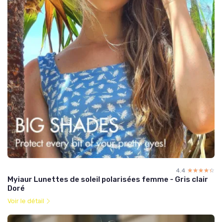
4.4
☆☆☆☆☆
★★★★★
Myiaur Lunettes de soleil polarisées femme - Gris clair
Doré
Voir le détail