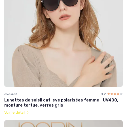
AVAWAY
4.2
☆☆☆☆☆
★★★★★
Lunettes de soleil cat-eye polarisées femme - UV400,
monture tortue, verres gris
Voir le détail