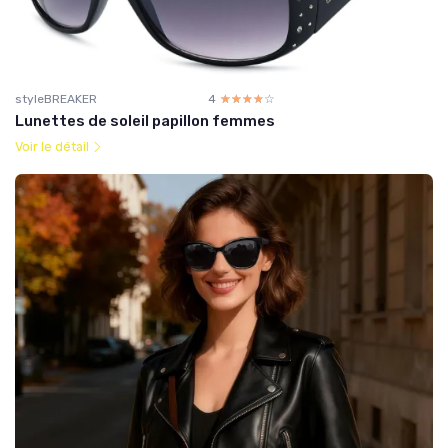
styleBREAKER
4
☆☆☆☆☆
★★★★★
Lunettes de soleil papillon femmes
Voir le détail