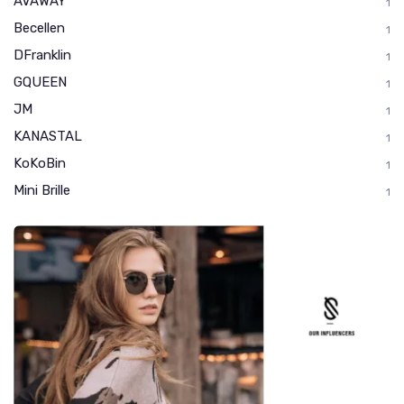
AVAWAY
1
Becellen
1
DFranklin
1
GQUEEN
1
JM
1
KANASTAL
1
KoKoBin
1
Mini Brille
1