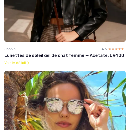
Joopin
4.5
☆☆☆☆☆
★★★★★
Lunettes de soleil œil de chat femme — Acétate, UV400
Voir le détail