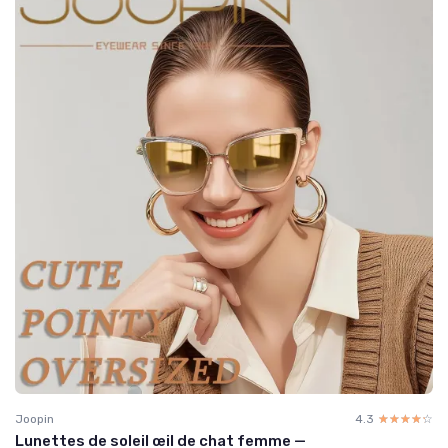
Joopin
4.3
☆☆☆☆☆
★★★★★
Lunettes de soleil œil de chat femme —