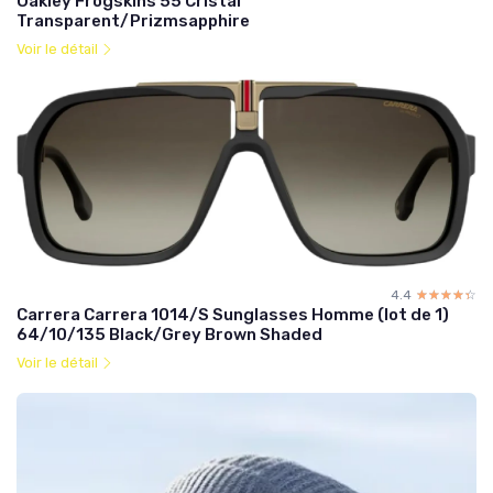
Oakley Frogskins 55 Cristal
Transparent/Prizmsapphire
Voir le détail
4.4
☆☆☆☆☆
★★★★★
Carrera Carrera 1014/S Sunglasses Homme (lot de 1)
64/10/135 Black/Grey Brown Shaded
Voir le détail