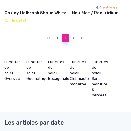
4.4
☆☆☆☆☆
★★★★★
Oakley Holbrook Shaun White — Noir Mat / Red Iridium
Voir le détail
‹‹
‹
1
›
››
Lunettes
Lunettes
Lunettes
Lunettes
Lunettes
de
de
de
de
de
soleil
soleil
soleil
soleil
soleil
Oversize
Géométrique
Hexagonale
Clubmaster
Sans
moderne
monture
&
percées
Les articles par date