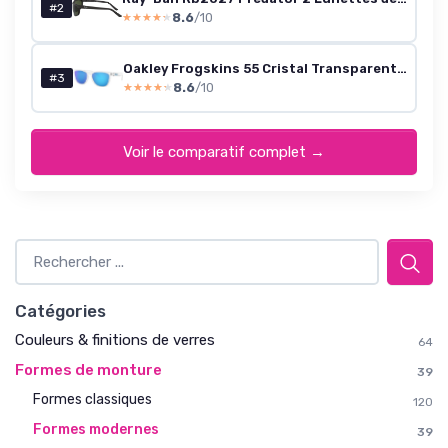
#2
8.6
/10
★★★★★
★★★★★
Oakley Frogskins 55 Cristal Transparent/Prizmsapphire
#3
8.6
/10
★★★★★
★★★★★
Voir le comparatif complet →
Catégories
Couleurs & finitions de verres
64
Formes de monture
39
Formes classiques
120
Formes modernes
39