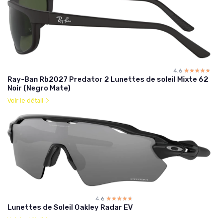
4.6
☆☆☆☆☆
★★★★★
Ray-Ban Rb2027 Predator 2 Lunettes de soleil Mixte 62
Noir (Negro Mate)
Voir le détail
4.6
☆☆☆☆☆
★★★★★
Lunettes de Soleil Oakley Radar EV