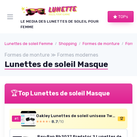
Panneau de gestion des cookies
TOPs
LE MEDIA DES LUNETTES DE SOLEIL POUR
FEMME
Lunettes de soleil Femme
Shopping
Formes de monture
Forme
Formes de monture ≫ Formes modernes
Lunettes de soleil Masque
🏆
Top Lunettes de soleil Masque
Oakley Lunettes de soleil unisexe Two Face Bleu
#1
🏆
8.7
/10
★★★★★
★★★★★
Ray-Ban Rb2027 Predator 2 Lunettes de soleil Mixte 62 Noir (Negro Mate)