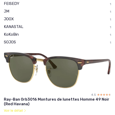
FEISEDY
1
JM
1
JOOX
1
KANASTAL
1
KoKoBin
1
SOJOS
1
4.5
☆☆☆☆☆
★★★★★
Ray-Ban 0rb3016 Montures de lunettes Homme 49 Noir
(Red Havana)
Voir le détail