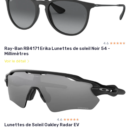
4.6
☆☆☆☆☆
★★★★★
Ray-Ban RB4171 Erika Lunettes de soleil Noir 54 -
Millimètres
Voir le détail
4.6
☆☆☆☆☆
★★★★★
Lunettes de Soleil Oakley Radar EV