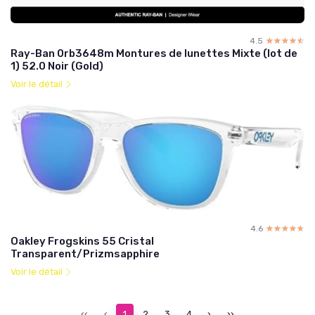
4.5
☆☆☆☆☆
★★★★★
Ray-Ban 0rb3648m Montures de lunettes Mixte (lot de
1) 52.0 Noir (Gold)
Voir le détail
4.6
☆☆☆☆☆
★★★★★
Oakley Frogskins 55 Cristal
Transparent/Prizmsapphire
Voir le détail
‹‹
‹
1
2
3
4
›
››