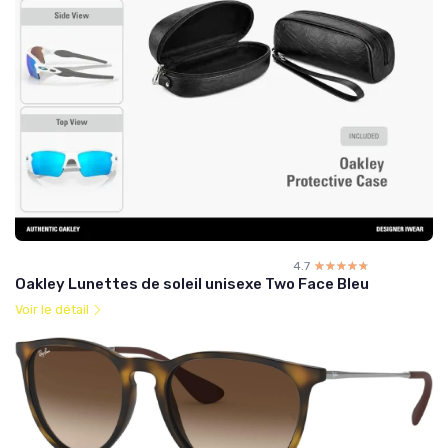
4.7
☆☆☆☆☆
★★★★★
Oakley Lunettes de soleil unisexe Two Face Bleu
Voir le détail