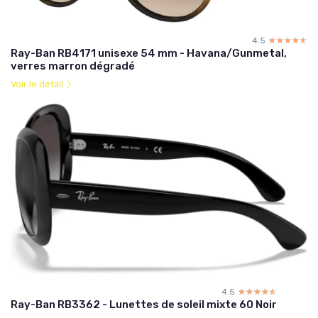
4.5
☆☆☆☆☆
★★★★★
Ray-Ban RB4171 unisexe 54 mm - Havana/Gunmetal,
verres marron dégradé
Voir le détail
4.5
☆☆☆☆☆
★★★★★
Ray-Ban RB3362 - Lunettes de soleil mixte 60 Noir