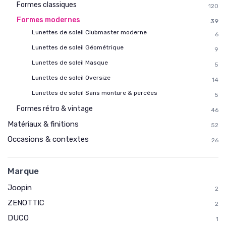
Formes classiques
120
Formes modernes
39
Lunettes de soleil Clubmaster moderne
6
Lunettes de soleil Géométrique
9
Lunettes de soleil Masque
5
Lunettes de soleil Oversize
14
Lunettes de soleil Sans monture & percées
5
Formes rétro & vintage
46
Matériaux & finitions
52
Occasions & contextes
26
Marque
Joopin
2
ZENOTTIC
2
DUCO
1