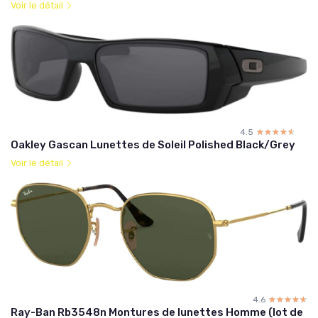
Voir le détail
4.5
☆☆☆☆☆
★★★★★
Oakley Gascan Lunettes de Soleil Polished Black/Grey
Voir le détail
4.6
☆☆☆☆☆
★★★★★
Ray-Ban Rb3548n Montures de lunettes Homme (lot de