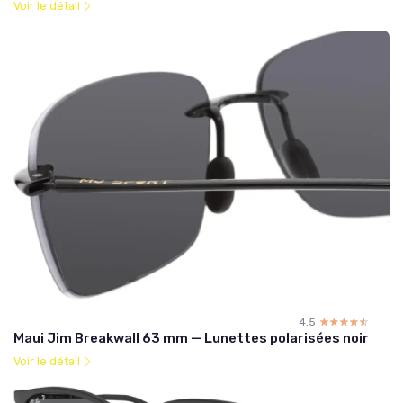
Voir le détail
4.5
☆☆☆☆☆
★★★★★
Maui Jim Breakwall 63 mm — Lunettes polarisées noir
Voir le détail