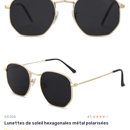
SOJOS
4.1
☆☆☆☆☆
★★★★★
Lunettes de soleil hexagonales métal polarisées