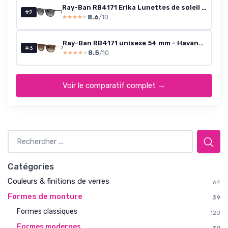
Ray-Ban RB4171 Erika Lunettes de soleil Noir 54 - Millimètres
#2
8.6
/10
★★★★★
★★★★★
Ray-Ban RB4171 unisexe 54 mm - Havana/Gunmetal, verres marron dégradé
#3
8.5
/10
★★★★★
★★★★★
Voir le comparatif complet →
Catégories
Couleurs & finitions de verres
64
Formes de monture
39
Formes classiques
120
Formes modernes