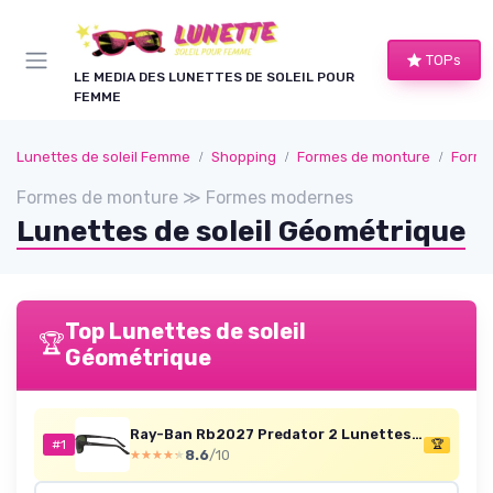
Panneau de gestion des cookies
TOPs
LE MEDIA DES LUNETTES DE SOLEIL POUR
FEMME
Lunettes de soleil Femme
Shopping
Formes de monture
Forme
Formes de monture ≫ Formes modernes
Lunettes de soleil Géométrique
Top Lunettes de soleil
🏆
Géométrique
Ray-Ban Rb2027 Predator 2 Lunettes de soleil Mixte 62 Noir (Negro Mate)
#1
🏆
8.6
/10
★★★★★
★★★★★