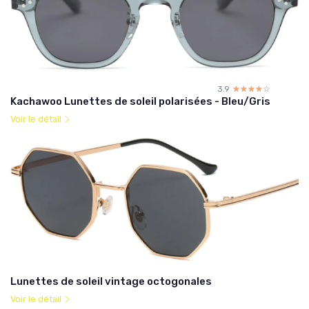
3.9
☆☆☆☆☆
★★★★★
Kachawoo Lunettes de soleil polarisées - Bleu/Gris
Voir le détail
Lunettes de soleil vintage octogonales
Voir le détail