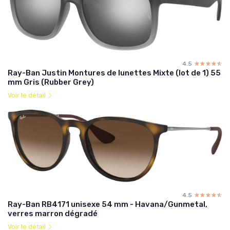
4.5
☆☆☆☆☆
★★★★★
Ray-Ban Justin Montures de lunettes Mixte (lot de 1) 55
mm Gris (Rubber Grey)
Voir le détail
4.5
☆☆☆☆☆
★★★★★
Ray-Ban RB4171 unisexe 54 mm - Havana/Gunmetal,
verres marron dégradé
Voir le détail