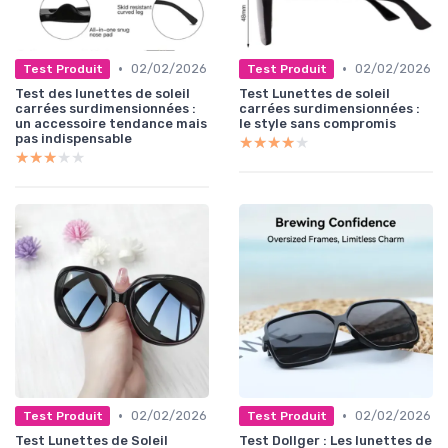
•
•
02/02/2026
02/02/2026
Test Produit
Test Produit
Test des lunettes de soleil
Test Lunettes de soleil
carrées surdimensionnées :
carrées surdimensionnées :
un accessoire tendance mais
le style sans compromis
pas indispensable
★★★★★
★★★★★
★★★★★
★★★★★
•
•
02/02/2026
02/02/2026
Test Produit
Test Produit
Test Lunettes de Soleil
Test Dollger : Les lunettes de