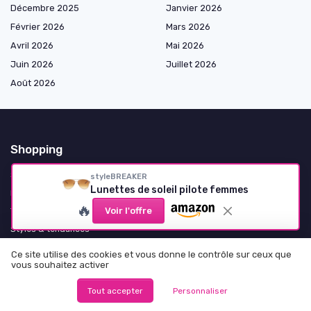
Décembre 2025
Janvier 2026
Février 2026
Mars 2026
Avril 2026
Mai 2026
Juin 2026
Juillet 2026
Août 2026
Shopping
Styles de vie et usages
styleBREAKER
Lunettes de soleil pilote femmes
Formes de monture
🔥
Voir l'offre
Types de verres
Styles & tendances
Matériaux & finitions
Ce site utilise des cookies et vous donne le contrôle sur ceux que
vous souhaitez activer
Couleurs & finitions de verres
Occasions & contextes
Tout accepter
Personnaliser