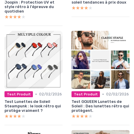
Joopin : Protection UV et
soleil tendances à prix doux
style rétro à l'épreuve du
★★★★★
★★★★★
quotidien
★★★★★
★★★★★
•
•
02/02/2026
02/02/2026
Test Produit
Test Produit
Test Lunettes de Soleil
Test GQUEEN Lunettes de
Steampunk : le look rétro qui
Soleil : Des lunettes rétro qui
protège vraiment ?
protègent.
★★★★★
★★★★★
★★★★★
★★★★★