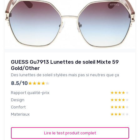
GUESS Gu7913 Lunettes de soleil Mixte 59
Gold/Other
Des lunettes de soleil stylées mais pas si neutres que ça
8.5/10
★★★★★
★★★★★
Rapport qualité-prix
★★★★★
★★★★★
Design
★★★★★
★★★★★
Confort
★★★★★
★★★★★
Materiaux
★★★★★
★★★★★
Lire le test produit complet