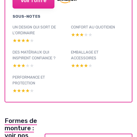
Voir l'offre
SOUS-NOTES
UN DESIGN QUI SORT DE
CONFORT AU QUOTIDIEN
L'ORDINAIRE
★★★★★
★★★★★
★★★★★
★★★★★
DES MATÉRIAUX QUI
EMBALLAGE ET
INSPIRENT CONFIANCE ?
ACCESSOIRES
★★★★★
★★★★★
★★★★★
★★★★★
PERFORMANCE ET
PROTECTION
★★★★★
★★★★★
Formes de
monture :
voir nos