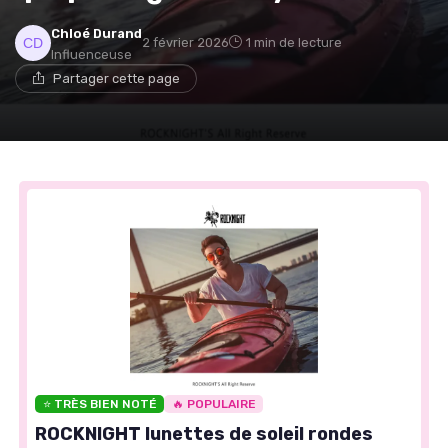
Chloé Durand
2 février 2026
1 min de lecture
Influenceuse
Partager cette page
⭐ TRÈS BIEN NOTÉ
🔥 POPULAIRE
ROCKNIGHT lunettes de soleil rondes