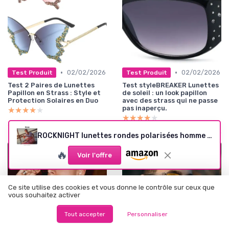
•
•
02/02/2026
02/02/2026
Test Produit
Test Produit
Test 2 Paires de Lunettes
Test styleBREAKER Lunettes
Papillon en Strass : Style et
de soleil : un look papillon
Protection Solaires en Duo
avec des strass qui ne passe
pas inaperçu.
★★★★★
★★★★★
★★★★★
★★★★★
ROCKNIGHT lunettes rondes polarisées homme - monture métal noire, verre rouge-orange
🔥
Voir l'offre
Ce site utilise des cookies et vous donne le contrôle sur ceux que
vous souhaitez activer
Tout accepter
Personnaliser