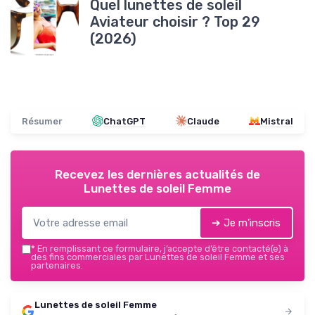
Quel lunettes de soleil
Aviateur choisir ? Top 29
(2026)
Résumer
ChatGPT
Claude
Mistral
Recevez les dernières actualités de
Lunettes de soleil Femme
➔ Je m'inscris
*
En remplissant ce formulaire, j’accepte d’être contacté(e) à
des fins commerciales par Lunettes de soleil Femme et ses
partenaires.
Lunettes de soleil Femme