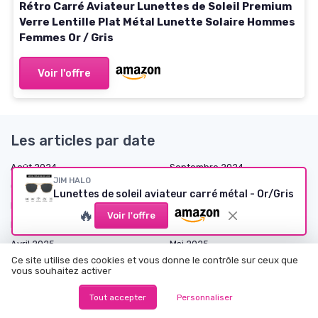
Rétro Carré Aviateur Lunettes de Soleil Premium
Verre Lentille Plat Métal Lunette Solaire Hommes
Femmes Or / Gris
Voir l'offre
Les articles par date
Août 2024
Septembre 2024
JIM HALO
Octobre 2024
Novembre 2024
Lunettes de soleil aviateur carré métal - Or/Gris
Décembre 2024
Janvier 2025
🔥
Voir l'offre
Février 2025
Mars 2025
Avril 2025
Mai 2025
Ce site utilise des cookies et vous donne le contrôle sur ceux que
Juin 2025
Juillet 2025
vous souhaitez activer
Août 2025
Septembre 2025
Tout accepter
Personnaliser
Octobre 2025
Novembre 2025