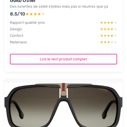
Gold/Other
Des lunettes de soleil stylées mais pas si neutres que ça
8.5/10
★★★★★
★★★★★
Rapport qualité-prix
★★★★★
★★★★★
Design
★★★★★
★★★★★
Confort
★★★★★
★★★★★
Materiaux
★★★★★
★★★★★
Lire le test produit complet