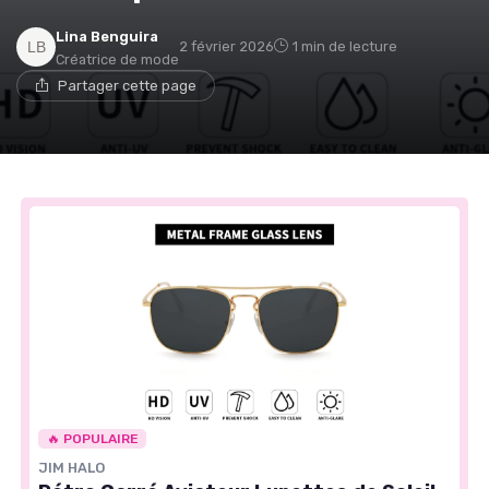
Lina Benguira
2 février 2026
1 min de lecture
Créatrice de mode
Partager cette page
🔥 POPULAIRE
JIM HALO