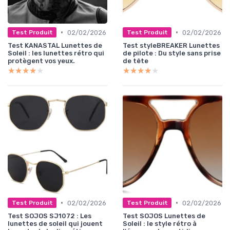
•
•
02/02/2026
02/02/2026
Test Produit
Test Produit
Test KANASTAL Lunettes de
Test styleBREAKER Lunettes
Soleil : les lunettes rétro qui
de pilote : Du style sans prise
protègent vos yeux.
de tête
★★★★★
★★★★★
★★★★★
★★★★★
•
•
02/02/2026
02/02/2026
Test Produit
Test Produit
Test SOJOS SJ1072 : Les
Test SOJOS Lunettes de
lunettes de soleil qui jouent
Soleil : le style rétro à