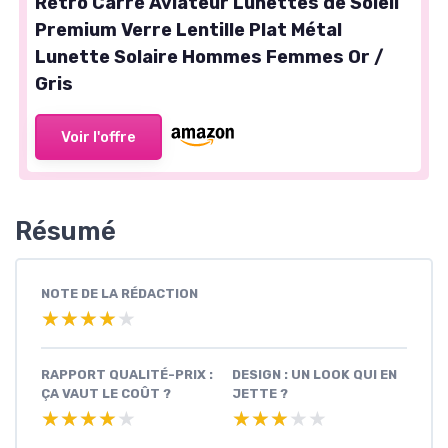
Rétro Carré Aviateur Lunettes de Soleil
Premium Verre Lentille Plat Métal
Lunette Solaire Hommes Femmes Or /
Gris
Voir l'offre
Résumé
NOTE DE LA RÉDACTION
★★★★★
★★★★★
RAPPORT QUALITÉ-PRIX :
DESIGN : UN LOOK QUI EN
ÇA VAUT LE COÛT ?
JETTE ?
★★★★★
★★★★★
★★★★★
★★★★★