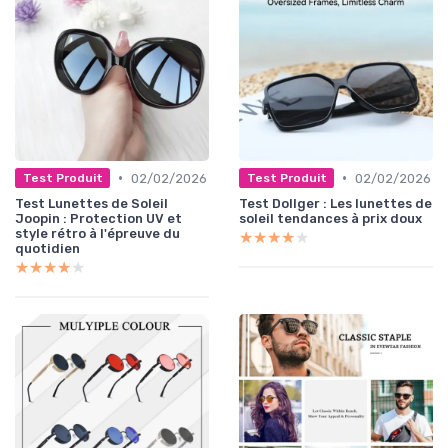
•
•
02/02/2026
02/02/2026
Test Produit
Test Produit
Test Lunettes de Soleil
Test Dollger : Les lunettes de
Joopin : Protection UV et
soleil tendances à prix doux
style rétro à l'épreuve du
★★★★★
★★★★★
quotidien
★★★★★
★★★★★