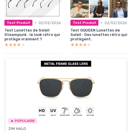
•
•
02/02/2026
02/02/2026
Test Produit
Test Produit
Test Lunettes de Soleil
Test GQUEEN Lunettes de
Steampunk : le look rétro qui
Soleil : Des lunettes rétro qui
protège vraiment ?
protègent.
★★★★★
★★★★★
★★★★★
★★★★★
🔥 POPULAIRE
JIM HALO