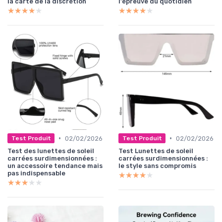
la carte de la discrétion
l'épreuve du quotidien
★★★★★
★★★★★
★★★★★
★★★★★
•
•
02/02/2026
02/02/2026
Test Produit
Test Produit
Test des lunettes de soleil
Test Lunettes de soleil
carrées surdimensionnées :
carrées surdimensionnées :
un accessoire tendance mais
le style sans compromis
pas indispensable
★★★★★
★★★★★
★★★★★
★★★★★