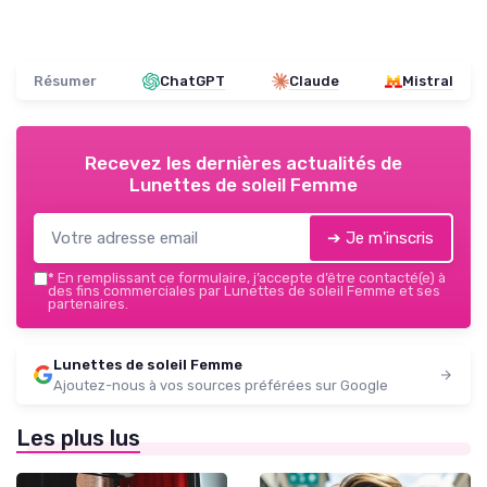
Résumer
ChatGPT
Claude
Mistral
Recevez les dernières actualités de
Lunettes de soleil Femme
➔ Je m'inscris
*
En remplissant ce formulaire, j’accepte d’être contacté(e) à
des fins commerciales par Lunettes de soleil Femme et ses
partenaires.
Lunettes de soleil Femme
Ajoutez-nous à vos sources préférées sur Google
Les plus lus