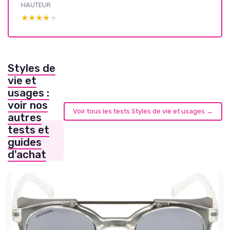
HAUTEUR
★★★★★
★★★★★
Styles de
vie et
usages :
voir nos
Voir tous les tests Styles de vie et usages →
autres
tests et
guides
d'achat