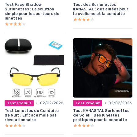
Test Face Shadow
Test des Surlunettes
Surlunettes : La solution
KANASTAL : des alliées pour
simple pour les porteurs de
le cyclisme et la conduite
lunettes
★★★★★
★★★★★
★★★★★
★★★★★
•
•
02/02/2026
02/02/2026
Test Produit
Test Produit
Test Lunettes de Conduite
Test KANASTAL Surlunettes
de Nuit : Efficace mais pas
de Soleil : Des lunettes
révolutionnaire
pratiques pour la conduite
★★★★★
★★★★★
★★★★★
★★★★★