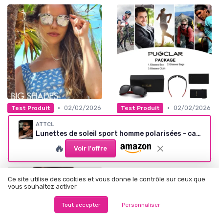
•
•
02/02/2026
02/02/2026
Test Produit
Test Produit
Test Myiaur Lunettes de
Test Lunettes de soleil
ATTCL
soleil : des lunettes stylées
PUKCLAR : Des lunettes qui
Lunettes de soleil sport homme polarisées - cadre Al-Mg noir
qui protègent bien
font le job sans chichis
★★★★★
★★★★★
★★★★★
★★★★★
🔥
Voir l'offre
Ce site utilise des cookies et vous donne le contrôle sur ceux que
vous souhaitez activer
Tout accepter
Personnaliser