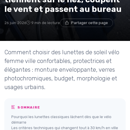
le vent et passent au bureau
26 juin 2026
9 min de lecture
Partager cette page
Comment choisir des lunettes de soleil vélo
femme ville confortables, protectrices et
élégantes : monture enveloppante, verres
photochromiques, budget, morphologie et
usages urbains.
SOMMAIRE
Pourquoi les lunettes classiques lâchent dès que le vélo
démarre
Les critères techniques qui changent tout à 30 km/h en ville