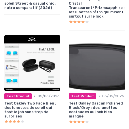
soleil Street & casual chic :
Cristal
notre comparatif (2026)
Transparent/Prizmsapphire :
les lunettes rétro qui misent
surtout sur le look
★★★★★
★★★★★
•
•
05/05/2026
05/05/2026
Test Produit
Test Produit
Test Oakley Two Face Bleu :
Test Oakley Gascan Polished
des lunettes de soleil qui
Black/Grey : des lunettes
font le job sans trop de
costaudes au look bien
surprises
marqué
★★★★★
★★★★★
★★★★★
★★★★★