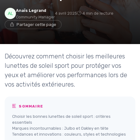
Anaïs Legrand
4 avril 2025
4 min de lecture
Community Manager
Partager cette page
Découvrez comment choisir les meilleures
lunettes de soleil sport pour protéger vos
yeux et améliorer vos performances lors de
vos activités extérieures.
SOMMAIRE
Choisir les bonnes lunettes de soleil sport : critères
essentiels
Marques incontournables : Julbo et Oakley en tête
Tendances et innovations : couleurs, styles et technologies