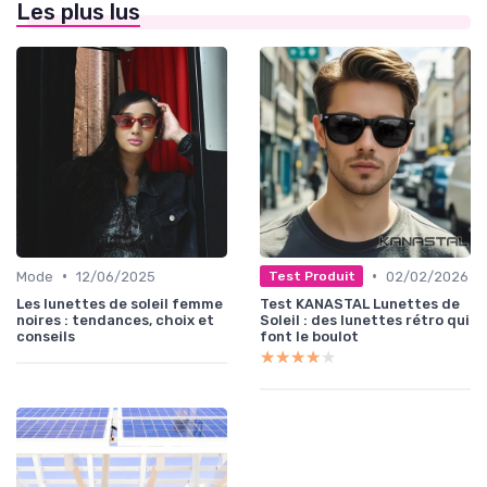
Les plus lus
•
•
Mode
12/06/2025
02/02/2026
Test Produit
Les lunettes de soleil femme
Test KANASTAL Lunettes de
noires : tendances, choix et
Soleil : des lunettes rétro qui
conseils
font le boulot
★★★★★
★★★★★