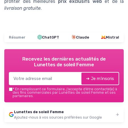
profiter des meilleures
prix exclusifs web
et de la
livraison gratuite
.
Résumer
ChatGPT
Claude
Mistral
Recevez les dernières actualités de
Lunettes de soleil Femme
➔ Je m'inscris
*
En remplissant ce formulaire, j’accepte d’être contacté(e) à
des fins commerciales par Lunettes de soleil Femme et ses
partenaires.
Lunettes de soleil Femme
Ajoutez-nous à vos sources préférées sur Google