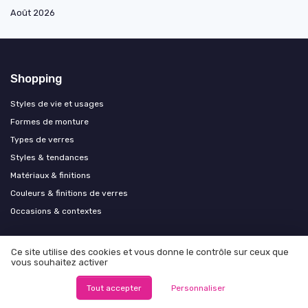
Août 2026
Shopping
Styles de vie et usages
Formes de monture
Types de verres
Styles & tendances
Matériaux & finitions
Couleurs & finitions de verres
Occasions & contextes
Les plus lus
Ce site utilise des cookies et vous donne le contrôle sur ceux que
vous souhaitez activer
Les lunettes pour femmes chez Krys : un choix élégant et confortable
Tout accepter
Personnaliser
Catégorie UV 2, 3 ou 4 : laquelle choisir selon votre exposition cet été
Choisir des lunettes de soleil après une opération de la cataracte