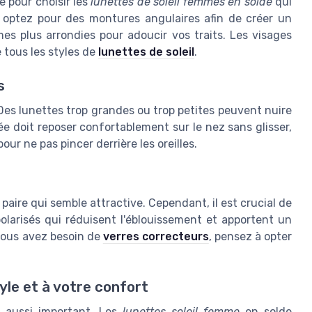
e pour choisir les
lunettes de soleil femmes en solde
qui
, optez pour des montures angulaires afin de créer un
es plus arrondies pour adoucir vos traits. Les visages
 tous les styles de
lunettes de soleil
.
s
. Des lunettes trop grandes ou trop petites peuvent nuire
ée doit reposer confortablement sur le nez sans glisser,
ur ne pas pincer derrière les oreilles.
 paire qui semble attractive. Cependant, il est crucial de
 polarisés qui réduisent l'éblouissement et apportent un
vous avez besoin de
verres correcteurs
, pensez à opter
yle et à votre confort
t aussi important. Les
lunettes soleil femme
en solde