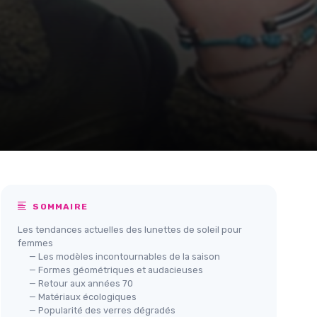
SOMMAIRE
Les tendances actuelles des lunettes de soleil pour
femmes
— Les modèles incontournables de la saison
— Formes géométriques et audacieuses
— Retour aux années 70
— Matériaux écologiques
— Popularité des verres dégradés