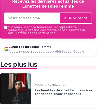
Recevez les dernières actualités de
Lunettes de soleil Femme
➔ Je m'inscris
*
En remplissant ce formulaire, j’accepte d’être
contacté(e) à des fins commerciales par Lunettes de
soleil Femme et ses partenaires.
Lunettes de soleil Femme
Ajoutez-nous à vos sources préférées sur Google
Les plus lus
•
Mode
12/06/2025
Les lunettes de soleil femme noires :
tendances, choix et conseils