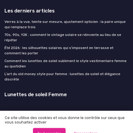
Les derniers articles
Verres à la vue, teinte sur mesure, ajustement opticien : la paire unique
qui remplace trois
70s, 90s, Y2K : comment le vintage solaire se réinvente au lieu de se
répéter
Été 2026 : les silhouettes solaires qui s'imposent en terrasse et
comment les porter
Comment les lunettes de soleil subliment le style vestimentaire femme
au quotidien
L’art du old money style pour femme : lunettes de soleil et élégance
discrète
Lunettes de soleil Femme
Ce site utilise des cookies et vous donne le contrôle sur ceux que
vous souhaitez activer
Mentions légales
Politique de confidentialité
© Lunettes de soleil Femme 2026