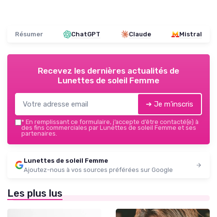
Résumer
ChatGPT
Claude
Mistral
Recevez les dernières actualités de
Lunettes de soleil Femme
➔ Je m'inscris
*
En remplissant ce formulaire, j’accepte d’être contacté(e) à
des fins commerciales par Lunettes de soleil Femme et ses
partenaires.
Lunettes de soleil Femme
Ajoutez-nous à vos sources préférées sur Google
Les plus lus