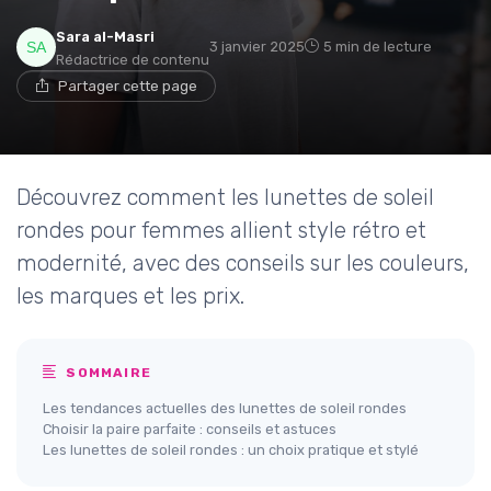
Sara al-Masri
3 janvier 2025
5 min de lecture
Rédactrice de contenu
Partager cette page
Découvrez comment les lunettes de soleil
rondes pour femmes allient style rétro et
modernité, avec des conseils sur les couleurs,
les marques et les prix.
SOMMAIRE
Les tendances actuelles des lunettes de soleil rondes
Choisir la paire parfaite : conseils et astuces
Les lunettes de soleil rondes : un choix pratique et stylé