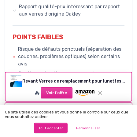
Rapport qualité-prix intéressant par rapport
aux verres d’origine Oakley
POINTS FAIBLES
Risque de défauts ponctuels (séparation des
couches, problèmes optiques) selon certains
avis
Revêtement anti-rayures correct mais qui
nécessite beaucoup de soin pour durer
Revant Verres de remplacement pour lunettes de soleil Oakley Crosshair 2.0 OO4044 Miroir Bleu Glacier - Polarisé
🔥
Voir l'offre
Ce site utilise des cookies et vous donne le contrôle sur ceux que
CONCLUSION
vous souhaitez activer
NOTE DE LA RÉDACTION
Tout accepter
Personnaliser