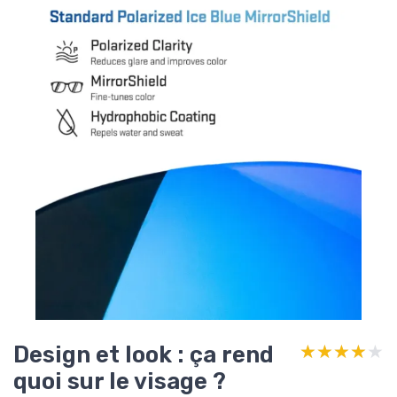
Design et look : ça rend
★★★★★
★★★★★
quoi sur le visage ?