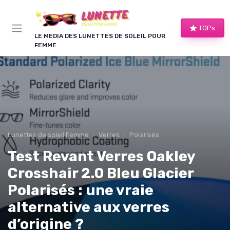
Panneau de gestion des cookies
TOPs
LE MEDIA DES LUNETTES DE SOLEIL POUR
FEMME
Lunettes de soleil Femme
Verres
Polarisés
Test Revant Verres Oakley
Crosshair 2.0 Bleu Glacier
Polarisés : une vraie
alternative aux verres
d’origine ?