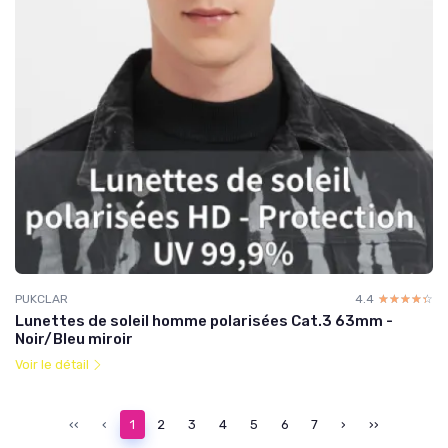
PUKCLAR
4.4
☆☆☆☆☆
★★★★★
Lunettes de soleil homme polarisées Cat.3 63mm -
Noir/Bleu miroir
Voir le détail
‹‹
‹
1
2
3
4
5
6
7
›
››