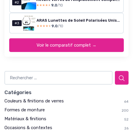
#2
9.0
/10
★★★★★
★★★★★
ARAS Lunettes de Soleil Polarisées Unisexes — TR90, UV400
#3
9.0
/10
★★★★★
★★★★★
Voir le comparatif complet →
Catégories
Couleurs & finitions de verres
64
Formes de monture
200
Matériaux & finitions
52
Occasions & contextes
26