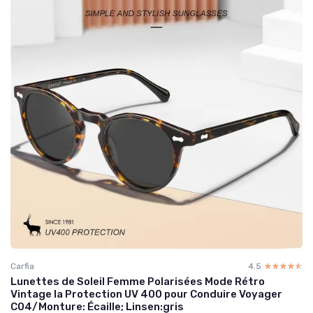
Carfia
4.5
☆☆☆☆☆
★★★★★
Lunettes de Soleil Femme Polarisées Mode Rétro
Vintage la Protection UV 400 pour Conduire Voyager
C04/Monture: Écaille; Linsen:gris