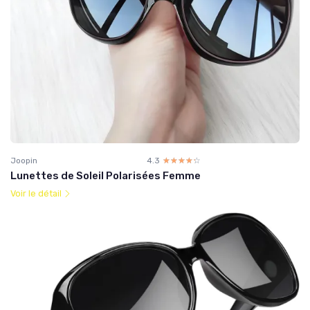
Joopin
4.3
☆☆☆☆☆
★★★★★
Lunettes de Soleil Polarisées Femme
Voir le détail