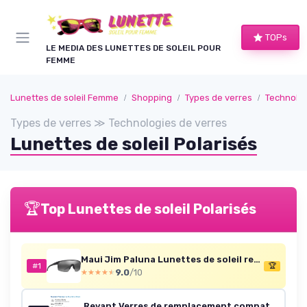
Panneau de gestion des cookies
TOPs
LE MEDIA DES LUNETTES DE SOLEIL POUR
FEMME
Lunettes de soleil Femme
Shopping
Types de verres
Technolog
Types de verres ≫ Technologies de verres
Lunettes de soleil Polarisés
🏆
Top Lunettes de soleil Polarisés
Maui Jim Paluna Lunettes de soleil rectangulaires Noir Mat/Gris Neutre Polarisé 99 - Millimètres
#1
🏆
9.0
/10
★★★★★
★★★★★
Revant Verres de remplacement compatibles avec les lunettes de soleil Rudy Project Rydon Miroir Bleu Glacier - Polarisé