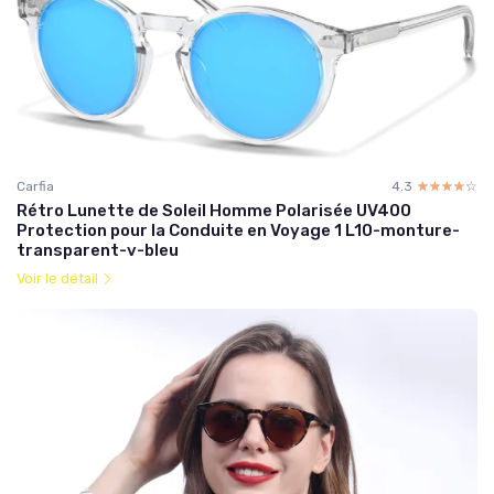
Carfia
4.3
☆☆☆☆☆
★★★★★
Rétro Lunette de Soleil Homme Polarisée UV400
Protection pour la Conduite en Voyage 1 L10-monture-
transparent-v-bleu
Voir le détail