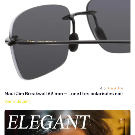
4.5
☆☆☆☆☆
★★★★★
Maui Jim Breakwall 63 mm — Lunettes polarisées noir
Voir le détail