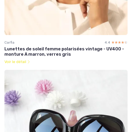
Carfia
4.4
☆☆☆☆☆
★★★★★
Lunettes de soleil femme polarisées vintage - UV400 -
monture A marron, verres gris
Voir le détail