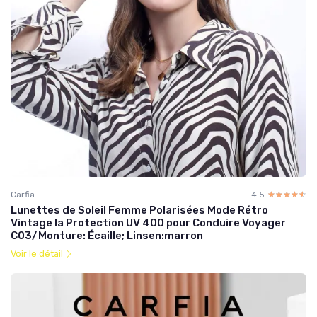
Carfia
4.5
☆☆☆☆☆
★★★★★
Lunettes de Soleil Femme Polarisées Mode Rétro
Vintage la Protection UV 400 pour Conduire Voyager
C03/Monture: Écaille; Linsen:marron
Voir le détail