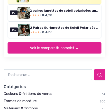
2 paires lunettes de soleil polarisées unisexes UV400
#2
8.4
/10
★★★★★
★★★★★
2 Paires Surlunettes de Soleil Polarisées Femme Homme UV400 Sur Lunettes de Soleil Oversize Carrées Unisexe Tendance pour la Conduite Voyage Noir et Violet Comme sur la photo
#3
8.4
/10
★★★★★
★★★★★
Voir le comparatif complet →
Catégories
Couleurs & finitions de verres
64
Formes de monture
200
Matériaux & finitions
52