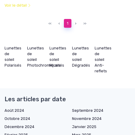
Voir le détail
‹‹
‹
1
›
››
Lunettes
Lunettes
Lunettes
Lunettes
Lunettes
de
de
de
de
de
soleil
soleil
soleil
soleil
soleil
Polarisés
Photochromiques
Miroités
Dégradés
Anti-
reflets
Les articles par date
Août 2024
Septembre 2024
Octobre 2024
Novembre 2024
Décembre 2024
Janvier 2025
Février 2025
Mars 2025