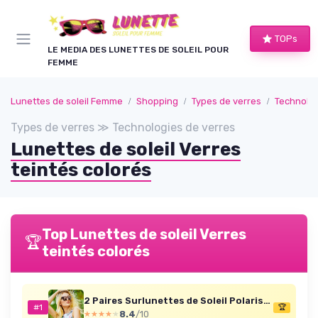
Panneau de gestion des cookies
TOPs
LE MEDIA DES LUNETTES DE SOLEIL POUR
FEMME
Lunettes de soleil Femme
Shopping
Types de verres
Technolog
Types de verres ≫ Technologies de verres
Lunettes de soleil Verres
teintés colorés
Top Lunettes de soleil Verres
🏆
teintés colorés
2 Paires Surlunettes de Soleil Polarisées Femme Homme UV400 Sur Lunettes de Soleil Oversize Carrées Unisexe Tendance pour la Conduite Voyage Noir et Rouge Léopard Comme sur la photo
#1
🏆
8.4
/10
★★★★★
★★★★★