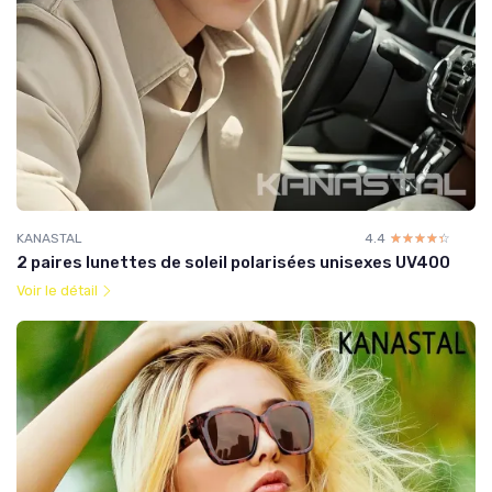
KANASTAL
4.4
☆☆☆☆☆
★★★★★
2 paires lunettes de soleil polarisées unisexes UV400
Voir le détail