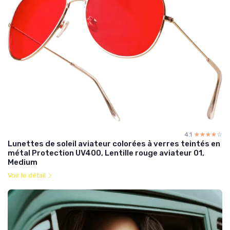
4.1
☆☆☆☆☆
★★★★★
Lunettes de soleil aviateur colorées à verres teintés en
métal Protection UV400, Lentille rouge aviateur 01,
Medium
Voir le détail